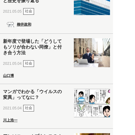
と歴史を振り返る
社会
2021.05.05
柳井政和
新年度で登場した「どうして
もソリが合わない同僚」と付
き合う方法
社会
2021.05.04
山口博
マンガでわかる「ウイルスの
変異」ってなに？
社会
2021.05.04
川上浩一