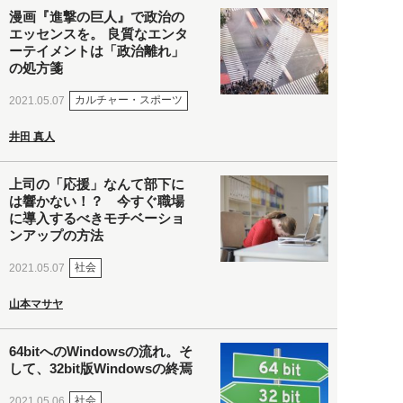
漫画『進撃の巨人』で政治の
エッセンスを。 良質なエンタ
ーテイメントは「政治離れ」
の処方箋
カルチャー・スポーツ
2021.05.07
井田 真人
上司の「応援」なんて部下に
は響かない！？ 今すぐ職場
に導入するべきモチベーショ
ンアップの方法
社会
2021.05.07
山本マサヤ
64bitへのWindowsの流れ。そ
して、32bit版Windowsの終焉
社会
2021.05.06