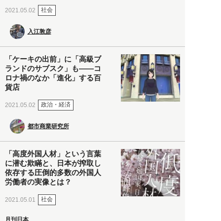
社会
2021.05.02
入江敦彦
「ケーキの出前」に「高級ブ
ランドのサブスク」も――コ
ロナ禍のなか「進化」する百
貨店
政治・経済
2021.05.02
都市商業研究所
「高度外国人材」という言葉
に潜む欺瞞と、日本が搾取し
依存する圧倒的多数の外国人
労働者の実像とは？
社会
2021.05.01
月刊日本