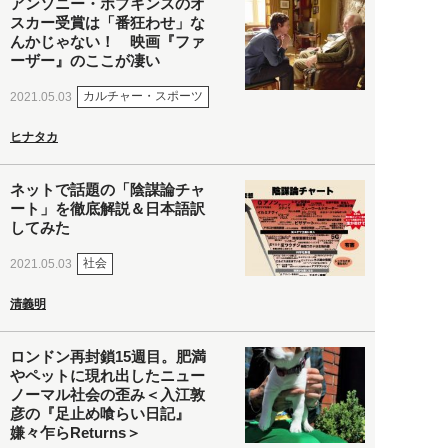
アンソニー・ホプキンスのオ
スカー受賞は「番狂わせ」な
んかじゃない！ 映画『ファ
ーザー』のここが凄い
カルチャー・スポーツ
2021.05.03
ヒナタカ
ネットで話題の「陰謀論チャ
ート」を徹底解説＆日本語訳
してみた
社会
2021.05.03
清義明
ロンドン再封鎖15週目。肥満
やペットに現れ出したニュー
ノーマル社会の歪み＜入江敦
彦の『足止め喰らい日記』
嫌々乍らReturns＞