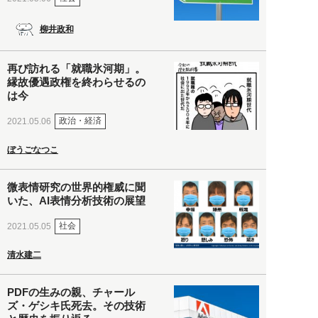
柳井政和
再び訪れる「就職氷河期」。
縁故優遇政権を終わらせるの
は今
政治・経済
2021.05.06
ぼうごなつこ
微表情研究の世界的権威に聞
いた、AI表情分析技術の展望
社会
2021.05.05
清水建二
PDFの生みの親、チャール
ズ・ゲシキ氏死去。その技術