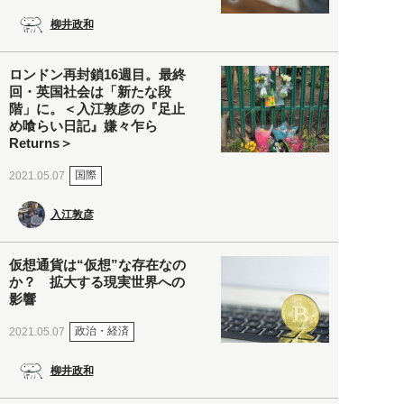
柳井政和
ロンドン再封鎖16週目。最終
回・英国社会は「新たな段
階」に。＜入江敦彦の『足止
め喰らい日記』嫌々乍ら
Returns＞
国際
2021.05.07
入江敦彦
仮想通貨は“仮想”な存在なの
か？ 拡大する現実世界への
影響
政治・経済
2021.05.07
柳井政和