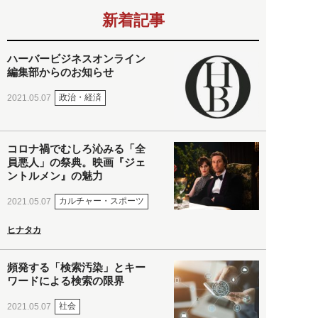
新着記事
ハーバービジネスオンライン
編集部からのお知らせ
政治・経済
2021.05.07
コロナ禍でむしろ沁みる「全
員悪人」の祭典。映画『ジェ
ントルメン』の魅力
カルチャー・スポーツ
2021.05.07
ヒナタカ
頻発する「検索汚染」とキー
ワードによる検索の限界
社会
2021.05.07