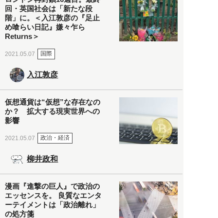
回・英国社会は「新たな段
階」に。＜入江敦彦の『足止
め喰らい日記』嫌々乍ら
Returns＞
国際
2021.05.07
入江敦彦
仮想通貨は“仮想”な存在なの
か？ 拡大する現実世界への
影響
政治・経済
2021.05.07
柳井政和
漫画『進撃の巨人』で政治の
エッセンスを。 良質なエンタ
ーテイメントは「政治離れ」
の処方箋