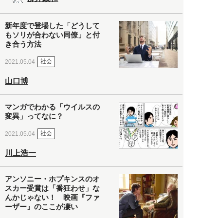
新年度で登場した「どうして
もソリが合わない同僚」と付
き合う方法
社会
2021.05.04
山口博
マンガでわかる「ウイルスの
変異」ってなに？
社会
2021.05.04
川上浩一
アンソニー・ホプキンスのオ
スカー受賞は「番狂わせ」な
んかじゃない！ 映画『ファ
ーザー』のここが凄い