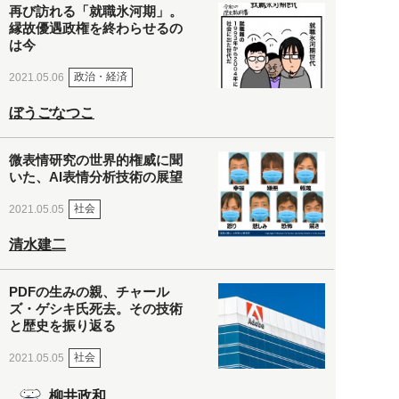
再び訪れる「就職氷河期」。
縁故優遇政権を終わらせるの
は今
政治・経済
2021.05.06
ぼうごなつこ
微表情研究の世界的権威に聞
いた、AI表情分析技術の展望
社会
2021.05.05
清水建二
PDFの生みの親、チャール
ズ・ゲシキ氏死去。その技術
と歴史を振り返る
社会
2021.05.05
柳井政和