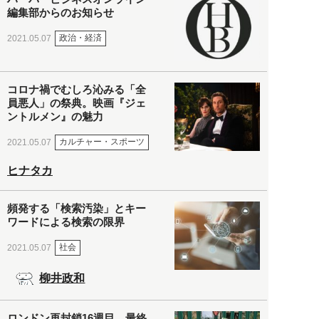
編集部からのお知らせ
政治・経済
2021.05.07
コロナ禍でむしろ沁みる「全
員悪人」の祭典。映画『ジェ
ントルメン』の魅力
カルチャー・スポーツ
2021.05.07
ヒナタカ
頻発する「検索汚染」とキー
ワードによる検索の限界
社会
2021.05.07
柳井政和
ロンドン再封鎖16週目。最終