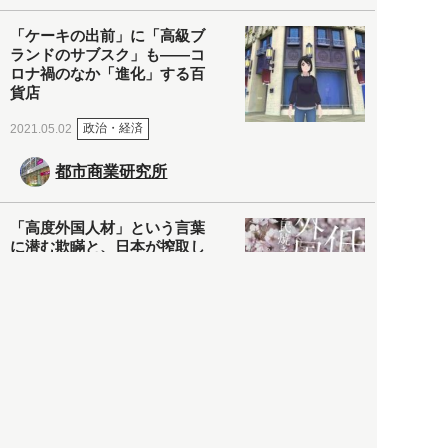
「ケーキの出前」に「高級ブ
ランドのサブスク」も――コ
ロナ禍のなか「進化」する百
貨店
政治・経済
2021.05.02
都市商業研究所
「高度外国人材」という言葉
に潜む欺瞞と、日本が搾取し
依存する圧倒的多数の外国人
労働者の実像とは？
社会
2021.05.01
月刊日本
以前の記事をもっと見る