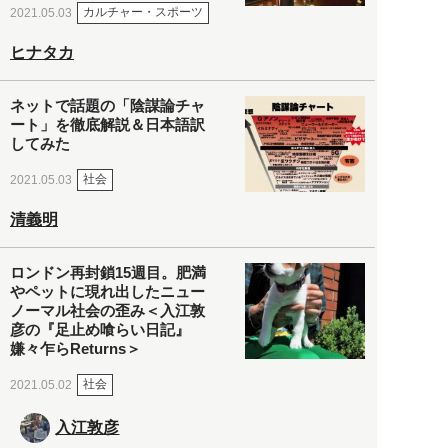
カルチャー・スポーツ
2021.05.03
ヒナタカ
ネットで話題の「陰謀論チャ
ート」を徹底解説＆日本語訳
してみた
社会
2021.05.03
清義明
ロンドン再封鎖15週目。肥満
やペットに現れ出したニュー
ノーマル社会の歪み＜入江敦
彦の『足止め喰らい日記』
嫌々乍らReturns＞
社会
2021.05.02
入江敦彦