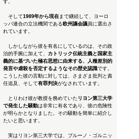
す。
そして
1989年から現在
まで継続して、ヨーロ
ッパ連合の立法機関である
欧州議会議
員に選出さ
れています。
しかしながら彼を有名にしているのは、その政
治的手腕に加えて、
カトリック伝統主義と国家主
義的に基づいた極右思想に由来する、人種差別的
発言や虐殺を否定するようなその歴史認識
です。
こうした彼の言動に対しては、さまざま批判と責
任追及、そして
有罪判決
がなされています。
とりわけ彼が教授を務めていた
リヨン第三大学
で発生した騒動
は非常に有名であり、彼の危険性
が明らかとなりました。その騒動を簡単に紹介し
たいと思います。
実はリヨン第三大学では、ブルーノ・ゴルニッ