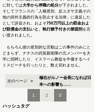
に対しては
大学から停職の処分
が下されました。
そしてフランスの「人種差別、反ユダヤ主義その
他の排外主義的行為を防止する法律」に違反した
として訴追され、およそ
750万円以上の罰金およ
び賠償金の支払いと、執行猶予付きの禁固刑
を言
い渡されました。
もちろん彼の差別的な言動はこの事件のみにと
どまらず、ナチスの武装親衛隊の元メンバーを大
学に招聘したり、イスラーム教徒を中傷するヘイ
トスピーチを行ったりと、数え切れません。
極右がルノー会長になれば日
次のページ
本への影響も……
1
2
3
ハッシュタグ