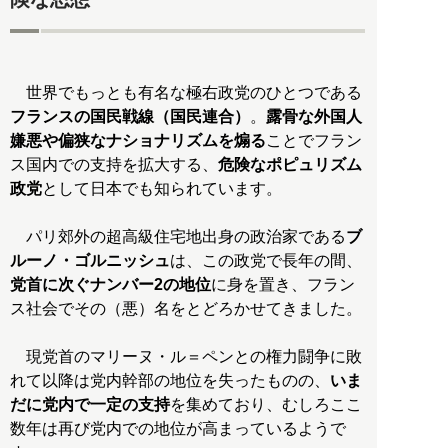
世界でもっとも有名な極右政党のひとつである
フランスの国民戦線（国民連合）
。
露骨な外国人
嫌悪や偏狭なナショナリズムを煽る
ことでフラン
ス国内での支持を拡大する、
危険なポピュリズム
政党
として日本でも知られています。
パリ郊外の超高級住宅地出身の政治家である
ブ
ルーノ・ゴルニッシュ
は、この政党で長年の間、
党首に次ぐナンバー2の地位
に身を置き、フラン
ス社会でその（悪）名をとどろかせてきました。
現党首のマリーヌ・ル＝ペンとの権力闘争に敗
れて以降は党内幹部の地位を失ったものの、
いま
だに党内で一定の支持
を集めており、むしろここ
数年は再び党内での地位が高まっているようで