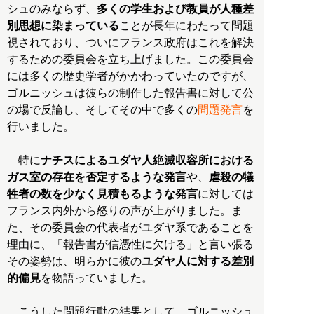
シュのみならず、
多くの学生および教員が人種差
別思想に染まっている
ことが長年にわたって問題
視されており、ついにフランス政府はこれを解決
するための委員会を立ち上げました。この委員会
には多くの歴史学者がかかわっていたのですが、
ゴルニッシュは彼らの制作した報告書に対して公
の場で反論し、そしてその中で多くの
問題発言
を
行いました。
特に
ナチスによるユダヤ人絶滅収容所における
ガス室の存在を否定するような発言
や、
虐殺の犠
牲者の数を少なく見積もるような発言
に対しては
フランス内外から怒りの声が上がりました。ま
た、その委員会の代表者がユダヤ系であることを
理由に、「報告書が信憑性に欠ける」と言い張る
その姿勢は、明らかに彼の
ユダヤ人に対する差別
的偏見
を物語っていました。
こうした問題行動の結果として、ゴルニッシュ