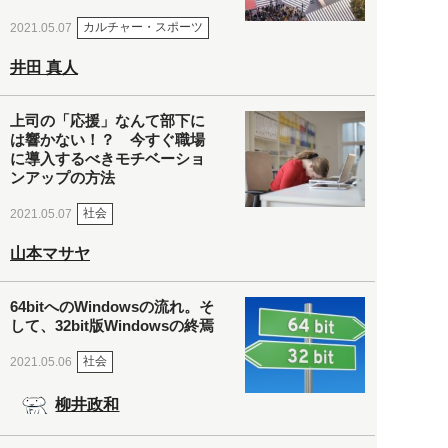
カルチャー・スポーツ
2021.05.07
井田 真人
上司の「応援」なんて部下に
は響かない！？ 今すぐ職場
に導入するべきモチベーショ
ンアップの方法
社会
2021.05.07
山本マサヤ
64bitへのWindowsの流れ。そ
して、32bit版Windowsの終焉
社会
2021.05.06
柳井政和