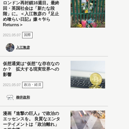
ロンドン再封鎖16週目。最終
回・英国社会は「新たな段
階」に。＜入江敦彦の『足止
め喰らい日記』嫌々乍ら
Returns＞
国際
2021.05.07
入江敦彦
仮想通貨は“仮想”な存在なの
か？ 拡大する現実世界への
影響
政治・経済
2021.05.07
柳井政和
漫画『進撃の巨人』で政治の
エッセンスを。 良質なエンタ
ーテイメントは「政治離れ」