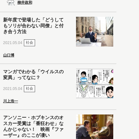
柳井政和
新年度で登場した「どうして
もソリが合わない同僚」と付
き合う方法
社会
2021.05.04
山口博
マンガでわかる「ウイルスの
変異」ってなに？
社会
2021.05.04
川上浩一
アンソニー・ホプキンスのオ
スカー受賞は「番狂わせ」な
んかじゃない！ 映画『ファ
ーザー』のここが凄い