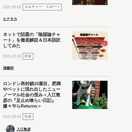
カルチャー・スポーツ
2021.05.03
ヒナタカ
ネットで話題の「陰謀論チャ
ート」を徹底解説＆日本語訳
してみた
社会
2021.05.03
清義明
ロンドン再封鎖15週目。肥満
やペットに現れ出したニュー
ノーマル社会の歪み＜入江敦
彦の『足止め喰らい日記』
嫌々乍らReturns＞
社会
2021.05.02
入江敦彦