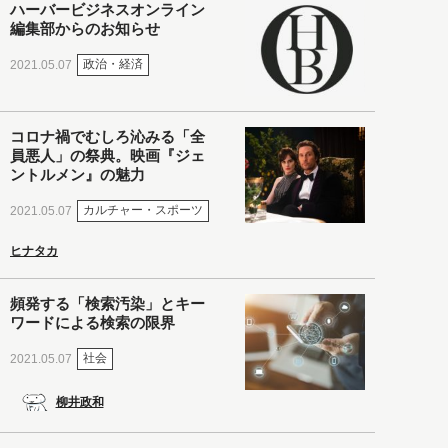
ハーバービジネスオンライン
編集部からのお知らせ
政治・経済
2021.05.07
コロナ禍でむしろ沁みる「全
員悪人」の祭典。映画『ジェ
ントルメン』の魅力
カルチャー・スポーツ
2021.05.07
ヒナタカ
頻発する「検索汚染」とキー
ワードによる検索の限界
社会
2021.05.07
柳井政和