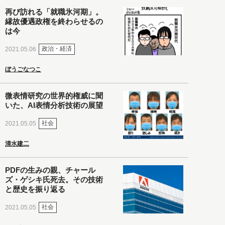
再び訪れる「就職氷河期」。
縁故優遇政権を終わらせるの
は今
政治・経済
2021.05.06
ぼうごなつこ
微表情研究の世界的権威に聞
いた、AI表情分析技術の展望
社会
2021.05.05
清水建二
PDFの生みの親、チャール
ズ・ゲシキ氏死去。その技術
と歴史を振り返る
社会
2021.05.05