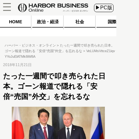
▶PC版
HOME
政治・経済
社会
国際
ハーバー・ビジネス・オンライン
たった一週間で叩き売られた日本。
ゴーン報道で隠れる「安倍“売国”外交」を忘れるな
VeLUMsVttceZ1iqv
YYoJuElATMk8iW8A
2018年11月21日
たった一週間で叩き売られた日
本。ゴーン報道で隠れる「安
倍“売国”外交」を忘れるな