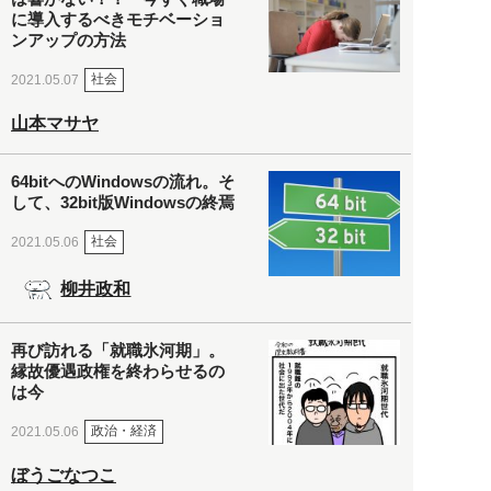
に導入するべきモチベーショ
ンアップの方法
社会
2021.05.07
山本マサヤ
64bitへのWindowsの流れ。そ
して、32bit版Windowsの終焉
社会
2021.05.06
柳井政和
再び訪れる「就職氷河期」。
縁故優遇政権を終わらせるの
は今
政治・経済
2021.05.06
ぼうごなつこ