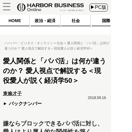
▶PC版
HOME
政治・経済
社会
国際
ハーバー・ビジネス・オンライン
社会
愛人関係と「パパ活」は何が
違うのか？ 愛人視点で解説する＜現役愛人が説く経済学50＞
愛人関係と「パパ活」は何が違う
のか？ 愛人視点で解説する＜現
役愛人が説く経済学50＞
東條才子
2018.09.16
バックナンバー
嫌ならブロックできるパパ活に対し、
愛人はより属人的な関係性を築く