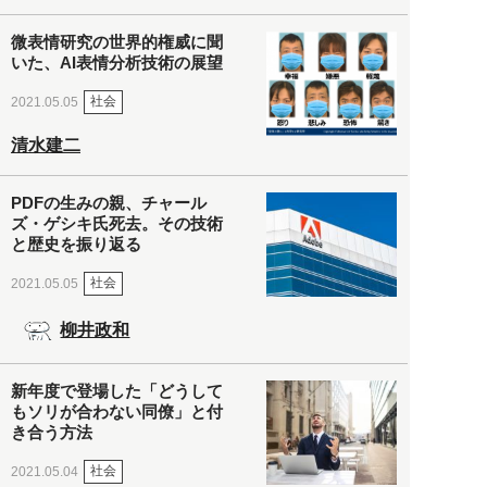
微表情研究の世界的権威に聞
いた、AI表情分析技術の展望
社会
2021.05.05
清水建二
PDFの生みの親、チャール
ズ・ゲシキ氏死去。その技術
と歴史を振り返る
社会
2021.05.05
柳井政和
新年度で登場した「どうして
もソリが合わない同僚」と付
き合う方法
社会
2021.05.04