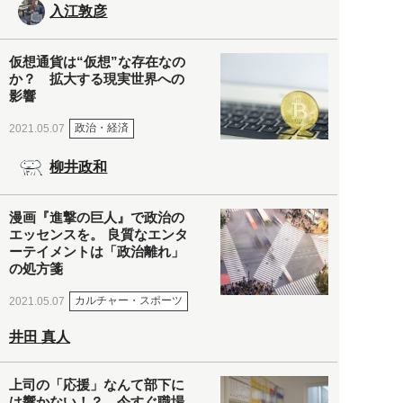
入江敦彦
仮想通貨は“仮想”な存在なの
か？ 拡大する現実世界への
影響
政治・経済
2021.05.07
柳井政和
漫画『進撃の巨人』で政治の
エッセンスを。 良質なエンタ
ーテイメントは「政治離れ」
の処方箋
カルチャー・スポーツ
2021.05.07
井田 真人
上司の「応援」なんて部下に
は響かない！？ 今すぐ職場