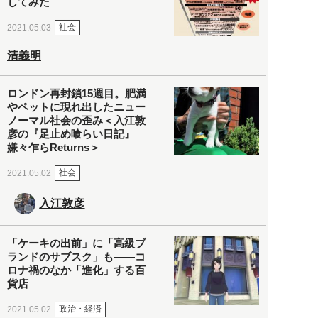
してみた
社会
2021.05.03
清義明
ロンドン再封鎖15週目。肥満
やペットに現れ出したニュー
ノーマル社会の歪み＜入江敦
彦の『足止め喰らい日記』
嫌々乍らReturns＞
社会
2021.05.02
入江敦彦
「ケーキの出前」に「高級ブ
ランドのサブスク」も――コ
ロナ禍のなか「進化」する百
貨店
政治・経済
2021.05.02