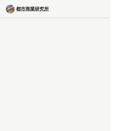
都市商業研究所
「高度外国人材」という言葉
に潜む欺瞞と、日本が搾取し
依存する圧倒的多数の外国人
労働者の実像とは？
社会
2021.05.01
月刊日本
以前の記事をもっと見る