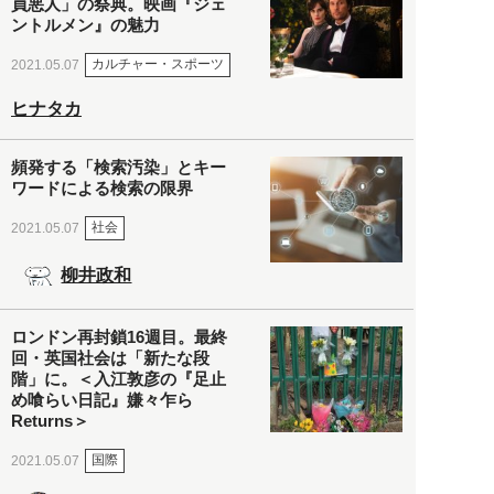
員悪人」の祭典。映画『ジェ
ントルメン』の魅力
カルチャー・スポーツ
2021.05.07
ヒナタカ
頻発する「検索汚染」とキー
ワードによる検索の限界
社会
2021.05.07
柳井政和
ロンドン再封鎖16週目。最終
回・英国社会は「新たな段
階」に。＜入江敦彦の『足止
め喰らい日記』嫌々乍ら
Returns＞
国際
2021.05.07