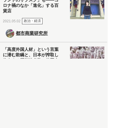
ロナ禍のなか「進化」する百
貨店
政治・経済
2021.05.02
都市商業研究所
「高度外国人材」という言葉
に潜む欺瞞と、日本が搾取し
依存する圧倒的多数の外国人
労働者の実像とは？
社会
2021.05.01
月刊日本
以前の記事をもっと見る