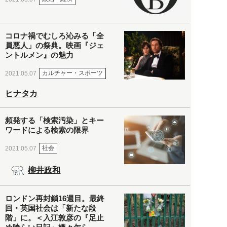
コロナ禍でむしろ沁みる「全
員悪人」の祭典。映画『ジェ
ントルメン』の魅力
カルチャー・スポーツ
2021.05.07
ヒナタカ
頻発する「検索汚染」とキー
ワードによる検索の限界
社会
2021.05.07
柳井政和
ロンドン再封鎖16週目。最終
回・英国社会は「新たな段
階」に。＜入江敦彦の『足止