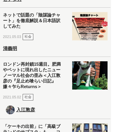
ネットで話題の「陰謀論チャ
ート」を徹底解説＆日本語訳
してみた
社会
2021.05.03
清義明
ロンドン再封鎖15週目。肥満
やペットに現れ出したニュー
ノーマル社会の歪み＜入江敦
彦の『足止め喰らい日記』
嫌々乍らReturns＞
社会
2021.05.02
入江敦彦
「ケーキの出前」に「高級ブ
ランドのサブスク」も――コ