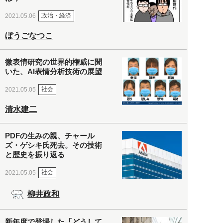
政治・経済
2021.05.06
ぼうごなつこ
微表情研究の世界的権威に聞
いた、AI表情分析技術の展望
社会
2021.05.05
清水建二
PDFの生みの親、チャール
ズ・ゲシキ氏死去。その技術
と歴史を振り返る
社会
2021.05.05
柳井政和
新年度で登場した「どうして