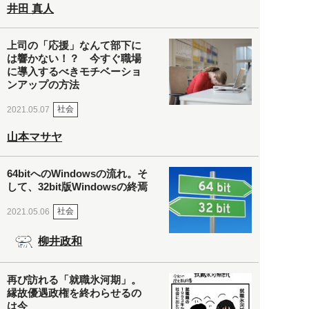
井田 真人
上司の「応援」なんて部下に
は響かない！？ 今すぐ職場
に導入するべきモチベーショ
ンアップの方法
社会
2021.05.07
山本マサヤ
64bitへのWindowsの流れ。そ
して、32bit版Windowsの終焉
社会
2021.05.06
柳井政和
再び訪れる「就職氷河期」。
縁故優遇政権を終わらせるの
は今