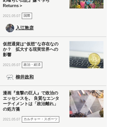
め喰らい日記』嫌々乍ら
Returns＞
国際
2021.05.07
入江敦彦
仮想通貨は“仮想”な存在なの
か？ 拡大する現実世界への
影響
政治・経済
2021.05.07
柳井政和
漫画『進撃の巨人』で政治の
エッセンスを。 良質なエンタ
ーテイメントは「政治離れ」
の処方箋
カルチャー・スポーツ
2021.05.07