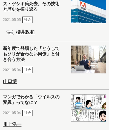
ズ・ゲシキ氏死去。その技術
と歴史を振り返る
社会
2021.05.05
柳井政和
新年度で登場した「どうして
もソリが合わない同僚」と付
き合う方法
社会
2021.05.04
山口博
マンガでわかる「ウイルスの
変異」ってなに？
社会
2021.05.04
川上浩一