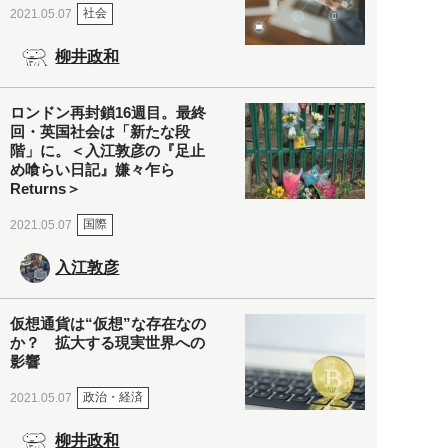
社会
2021.05.07
柳井政和
ロンドン再封鎖16週目。最終
回・英国社会は「新たな段
階」に。＜入江敦彦の『足止
め喰らい日記』嫌々乍ら
Returns＞
国際
2021.05.07
入江敦彦
仮想通貨は“仮想”な存在なの
か？ 拡大する現実世界への
影響
政治・経済
2021.05.07
柳井政和