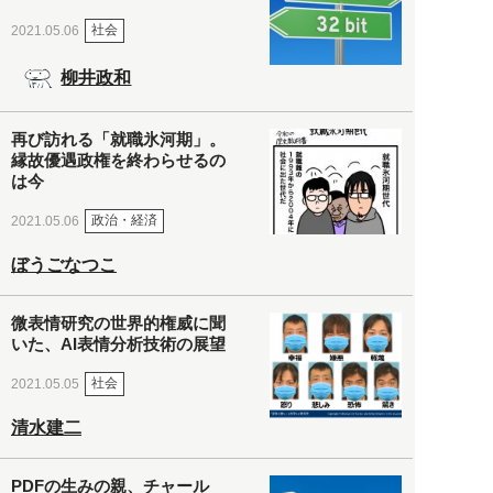
社会
2021.05.06
柳井政和
再び訪れる「就職氷河期」。
縁故優遇政権を終わらせるの
は今
政治・経済
2021.05.06
ぼうごなつこ
微表情研究の世界的権威に聞
いた、AI表情分析技術の展望
社会
2021.05.05
清水建二
PDFの生みの親、チャール