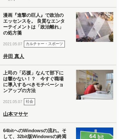
漫画『進撃の巨人』で政治の
エッセンスを。 良質なエンタ
ーテイメントは「政治離れ」
の処方箋
カルチャー・スポーツ
2021.05.07
井田 真人
上司の「応援」なんて部下に
は響かない！？ 今すぐ職場
に導入するべきモチベーショ
ンアップの方法
社会
2021.05.07
山本マサヤ
64bitへのWindowsの流れ。そ
して、32bit版Windowsの終焉