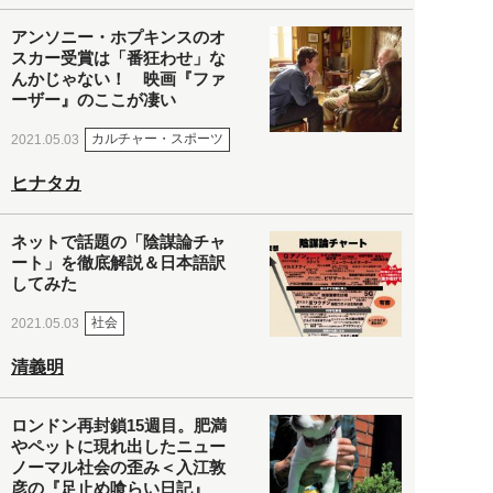
アンソニー・ホプキンスのオ
スカー受賞は「番狂わせ」な
んかじゃない！ 映画『ファ
ーザー』のここが凄い
カルチャー・スポーツ
2021.05.03
ヒナタカ
ネットで話題の「陰謀論チャ
ート」を徹底解説＆日本語訳
してみた
社会
2021.05.03
清義明
ロンドン再封鎖15週目。肥満
やペットに現れ出したニュー
ノーマル社会の歪み＜入江敦
彦の『足止め喰らい日記』