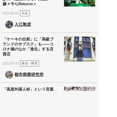
嫌々乍らReturns＞
社会
2021.05.02
入江敦彦
「ケーキの出前」に「高級ブ
ランドのサブスク」も――コ
ロナ禍のなか「進化」する百
貨店
政治・経済
2021.05.02
都市商業研究所
「高度外国人材」という言葉
に潜む欺瞞と、日本が搾取し
依存する圧倒的多数の外国人
労働者の実像とは？
社会
2021.05.01