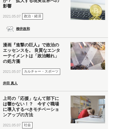
か？ 拡大する現実世界への
影響
政治・経済
2021.05.07
柳井政和
漫画『進撃の巨人』で政治の
エッセンスを。 良質なエンタ
ーテイメントは「政治離れ」
の処方箋
カルチャー・スポーツ
2021.05.07
井田 真人
上司の「応援」なんて部下に
は響かない！？ 今すぐ職場
に導入するべきモチベーショ
ンアップの方法
社会
2021.05.07