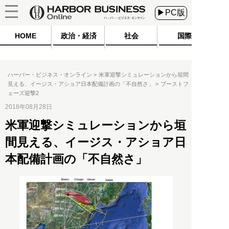
▶PC版
HOME
政治・経済
社会
国際
ハーバー・ビジネス・オンライン
米軍迎撃シミュレーションから垣間
見える、イージス・アショア日本配備計画の「不自然さ」
ブーストフ
ェーズ迎撃2
2018年08月28日
米軍迎撃シミュレーションから垣
間見える、イージス・アショア日
本配備計画の「不自然さ」