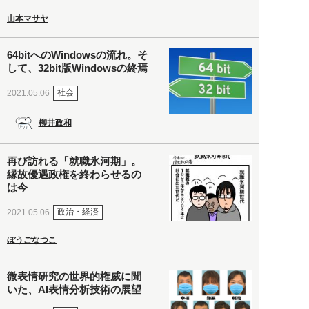
山本マサヤ
64bitへのWindowsの流れ。そ
して、32bit版Windowsの終焉
社会
2021.05.06
柳井政和
再び訪れる「就職氷河期」。
縁故優遇政権を終わらせるの
は今
政治・経済
2021.05.06
ぼうごなつこ
微表情研究の世界的権威に聞
いた、AI表情分析技術の展望