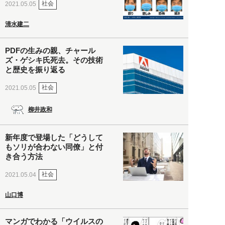
社会
2021.05.05
清水建二
PDFの生みの親、チャール
ズ・ゲシキ氏死去。その技術
と歴史を振り返る
社会
2021.05.05
柳井政和
新年度で登場した「どうして
もソリが合わない同僚」と付
き合う方法
社会
2021.05.04
山口博
マンガでわかる「ウイルスの