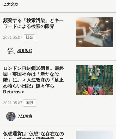
ヒナタカ
頻発する「検索汚染」とキー
ワードによる検索の限界
社会
2021.05.07
柳井政和
ロンドン再封鎖16週目。最終
回・英国社会は「新たな段
階」に。＜入江敦彦の『足止
め喰らい日記』嫌々乍ら
Returns＞
国際
2021.05.07
入江敦彦
仮想通貨は“仮想”な存在なの