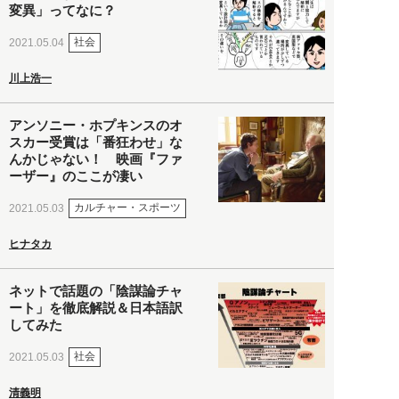
変異」ってなに？
社会
2021.05.04
川上浩一
アンソニー・ホプキンスのオ
スカー受賞は「番狂わせ」な
んかじゃない！ 映画『ファ
ーザー』のここが凄い
カルチャー・スポーツ
2021.05.03
ヒナタカ
ネットで話題の「陰謀論チャ
ート」を徹底解説＆日本語訳
してみた
社会
2021.05.03
清義明