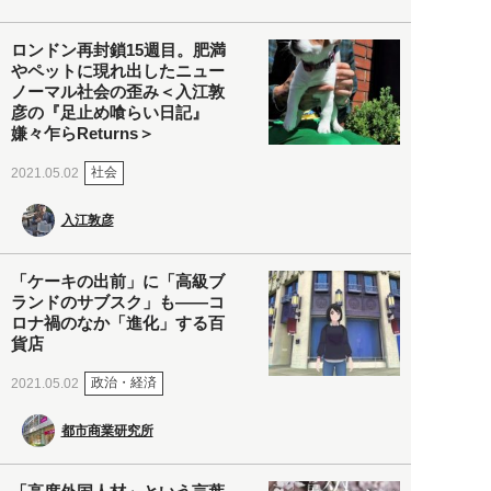
ロンドン再封鎖15週目。肥満
やペットに現れ出したニュー
ノーマル社会の歪み＜入江敦
彦の『足止め喰らい日記』
嫌々乍らReturns＞
社会
2021.05.02
入江敦彦
「ケーキの出前」に「高級ブ
ランドのサブスク」も――コ
ロナ禍のなか「進化」する百
貨店
政治・経済
2021.05.02
都市商業研究所