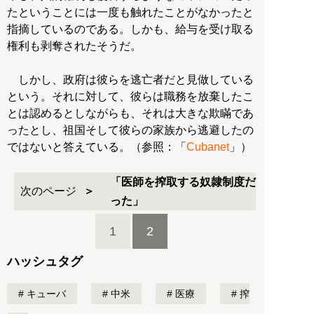
たということには一度も触れたことがなかったと
指摘しているのである。しかも、給与を受け取る
権利も剥奪されたそうだ。
しかし、政府は彼らを逃亡者だと見做している
という。それに対して、彼らは職務を放棄したこ
とは認めるとしながらも、それは大きな欺瞞であ
ったとし、祖国そして彼らの家族から逃避したの
ではないと答えている。（参照：「
Cubanet
」）
「医師を搾取する奴隷制度だ
次のページ
った」
1
2
ハッシュタグ
キューバ
中米
医療
搾