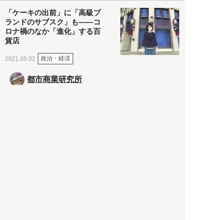
「ケーキの出前」に「高級ブ
ランドのサブスク」も――コ
ロナ禍のなか「進化」する百
貨店
政治・経済
2021.05.02
都市商業研究所
「高度外国人材」という言葉
に潜む欺瞞と、日本が搾取し
依存する圧倒的多数の外国人
労働者の実像とは？
社会
2021.05.01
月刊日本
以前の記事をもっと見る