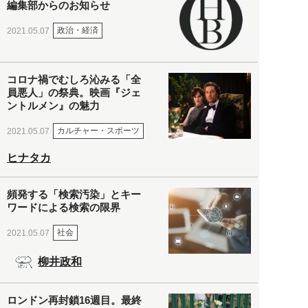
編集部からのお知らせ
政治・経済
2021.05.07
コロナ禍でむしろ沁みる「全
員悪人」の祭典。映画『ジェ
ントルメン』の魅力
カルチャー・スポーツ
2021.05.07
ヒナタカ
頻発する「検索汚染」とキー
ワードによる検索の限界
社会
2021.05.07
柳井政和
ロンドン再封鎖16週目。最終