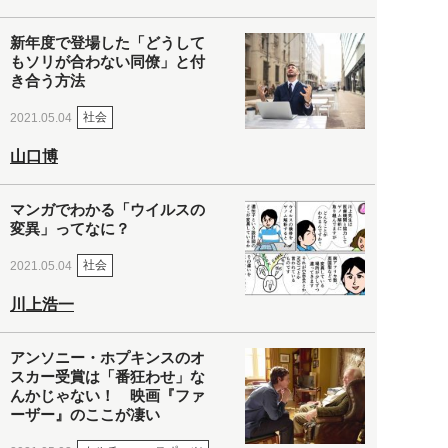
新年度で登場した「どうして
もソリが合わない同僚」と付
き合う方法
社会
2021.05.04
山口博
マンガでわかる「ウイルスの
変異」ってなに？
社会
2021.05.04
川上浩一
アンソニー・ホプキンスのオ
スカー受賞は「番狂わせ」な
んかじゃない！ 映画『ファ
ーザー』のここが凄い