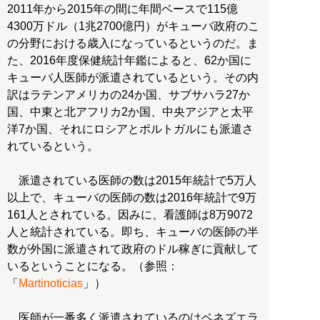
2011年から2015年の間に年間ベースで115億
4300万ドル（1兆2700億円）がキューバ政府のこ
の分野における歳入になっているというのだ。ま
た、2016年度保健統計年鑑によると、62か国に
キューバ人医師が派遣されているという。その内
訳はラテンアメリカの24か国、サブサハラ27か
国、中東と北アフリカ2か国、中央アジアと太平
洋7か国、それにロシアとポルトガルにも派遣さ
れているという。
派遣されている医師の数は2015年統計で5万人
以上で、キューバの医師の数は2016年統計で9万
161人とされている。因みに、看護師は8万9072
人と統計されている。即ち、キューバの医師の半
数が外国に派遣されて政府のドル稼ぎに貢献して
いるということになる。（参照：
「
Martinoticias
」）
医師が一番多く派遣されているのはベネズエラ