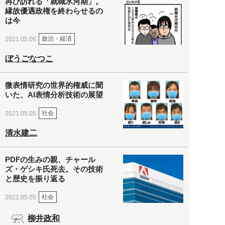
再び訪れる「就職氷河期」。
縁故優遇政権を終わらせるの
は今
政治・経済
2021.05.06
ぼうごなつこ
微表情研究の世界的権威に聞
いた、AI表情分析技術の展望
社会
2021.05.05
清水建二
PDFの生みの親、チャール
ズ・ゲシキ氏死去。その技術
と歴史を振り返る
社会
2021.05.05
柳井政和