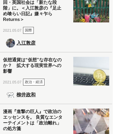
回・英国社会は「新たな段
階」に。＜入江敦彦の『足止
め喰らい日記』嫌々乍ら
Returns＞
国際
2021.05.07
入江敦彦
仮想通貨は“仮想”な存在なの
か？ 拡大する現実世界への
影響
政治・経済
2021.05.07
柳井政和
漫画『進撃の巨人』で政治の
エッセンスを。 良質なエンタ
ーテイメントは「政治離れ」
の処方箋