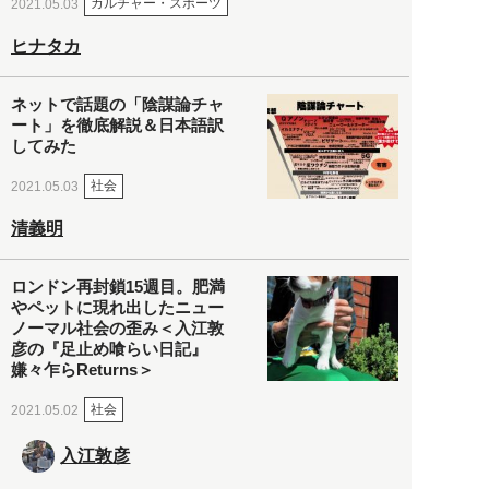
カルチャー・スポーツ
2021.05.03
ヒナタカ
ネットで話題の「陰謀論チャ
ート」を徹底解説＆日本語訳
してみた
社会
2021.05.03
清義明
ロンドン再封鎖15週目。肥満
やペットに現れ出したニュー
ノーマル社会の歪み＜入江敦
彦の『足止め喰らい日記』
嫌々乍らReturns＞
社会
2021.05.02
入江敦彦