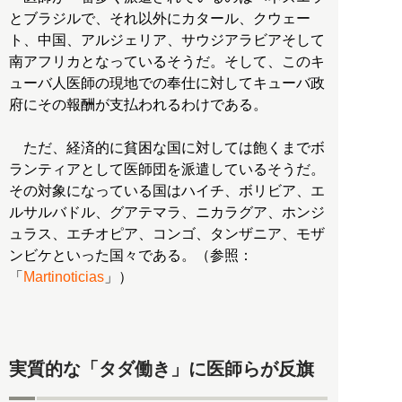
とブラジルで、それ以外にカタール、クウェー
ト、中国、アルジェリア、サウジアラビアそして
南アフリカとなっているそうだ。そして、このキ
ューバ人医師の現地での奉仕に対してキューバ政
府にその報酬が支払われるわけである。
ただ、経済的に貧困な国に対しては飽くまでボ
ランティアとして医師団を派遣しているそうだ。
その対象になっている国はハイチ、ボリビア、エ
ルサルバドル、グアテマラ、ニカラグア、ホンジ
ュラス、エチオピア、コンゴ、タンザニア、モザ
ンビケといった国々である。（参照：
「
Martinoticias
」）
実質的な「タダ働き」に医師らが反旗