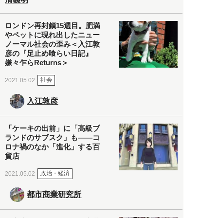
ロンドン再封鎖15週目。肥満
やペットに現れ出したニュー
ノーマル社会の歪み＜入江敦
彦の『足止め喰らい日記』
嫌々乍らReturns＞
社会
2021.05.02
入江敦彦
「ケーキの出前」に「高級ブ
ランドのサブスク」も――コ
ロナ禍のなか「進化」する百
貨店
政治・経済
2021.05.02
都市商業研究所