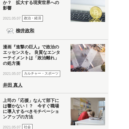
か？ 拡大する現実世界への
影響
政治・経済
2021.05.07
柳井政和
漫画『進撃の巨人』で政治の
エッセンスを。 良質なエンタ
ーテイメントは「政治離れ」
の処方箋
カルチャー・スポーツ
2021.05.07
井田 真人
上司の「応援」なんて部下に
は響かない！？ 今すぐ職場
に導入するべきモチベーショ
ンアップの方法
社会
2021.05.07