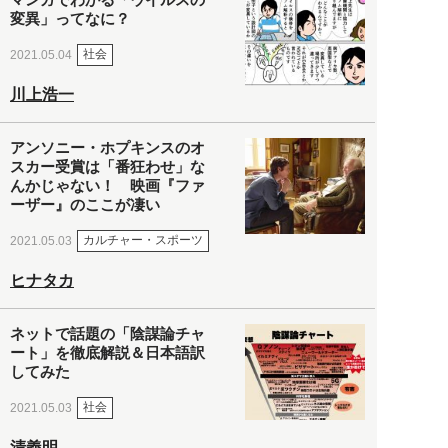
変異」ってなに？
社会
2021.05.04
川上浩一
アンソニー・ホプキンスのオ
スカー受賞は「番狂わせ」な
んかじゃない！ 映画『ファ
ーザー』のここが凄い
カルチャー・スポーツ
2021.05.03
ヒナタカ
ネットで話題の「陰謀論チャ
ート」を徹底解説＆日本語訳
してみた
社会
2021.05.03
清義明