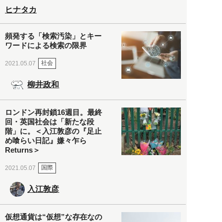
ヒナタカ
頻発する「検索汚染」とキー
ワードによる検索の限界
社会
2021.05.07
柳井政和
ロンドン再封鎖16週目。最終
回・英国社会は「新たな段
階」に。＜入江敦彦の『足止
め喰らい日記』嫌々乍ら
Returns＞
国際
2021.05.07
入江敦彦
仮想通貨は“仮想”な存在なの