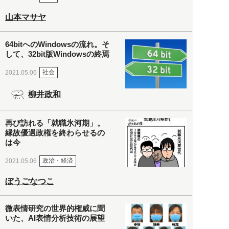
山本マサヤ
64bitへのWindowsの流れ。そ
して、32bit版Windowsの終焉
社会
2021.05.06
柳井政和
再び訪れる「就職氷河期」。
縁故優遇政権を終わらせるの
は今
政治・経済
2021.05.06
ぼうごなつこ
微表情研究の世界的権威に聞
いた、AI表情分析技術の展望