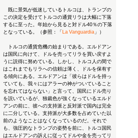
既に景気が低迷しているトルコは、トランプの
この決定を受けてトルコの通貨リラは大幅に下落
するに至った。年始から見ると対ドル40％の下落
となっている。（参照：「
La Vanguardia
」）
トルコの通貨危機の始まりである。エルドアン
は国民に向けて、ドルを売ってリラを買い戻すよ
うに説得に努めている。しかし、トルコ人の間で
はこれまでもリラへの信頼は薄く、ドルを保有す
る傾向にある。エルドアンは「彼らはドルを持っ
ていても、我々にはアラーの神がついていること
を忘れてはならない」と言って、国民にドル売り
を説いているが、独裁色が強くなっているエルド
アンの前に、彼への支持派と反対派で国内は完全
に二分している。支持派が大多数を占めていた以
前のようなことはなくなっているのだ。それで
も、強圧的なトランプの姿勢を前に、トルコ国民
はエルドアンの訴えに従ってドルや金を売ってリ