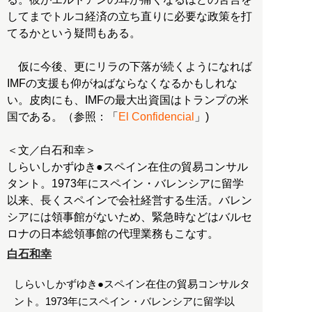
してまでトルコ経済の立ち直りに必要な政策を打
てるかという疑問もある。
仮に今後、更にリラの下落が続くようになれば
IMFの支援も仰がねばならなくなるかもしれな
い。皮肉にも、IMFの最大出資国はトランプの米
国である。（参照：「
El Confidencial
」)
＜文／白石和幸＞
しらいしかずゆき●スペイン在住の貿易コンサル
タント。1973年にスペイン・バレンシアに留学
以来、長くスペインで会社経営する生活。バレン
シアには領事館がないため、緊急時などはバルセ
ロナの日本総領事館の代理業務もこなす。
白石和幸
しらいしかずゆき●スペイン在住の貿易コンサルタ
ント。1973年にスペイン・バレンシアに留学以