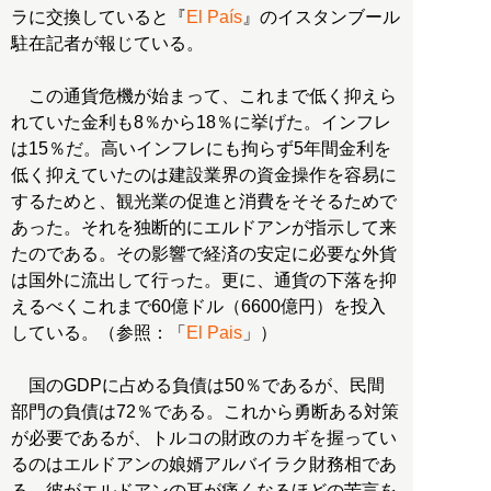
ラに交換していると『
El País
』のイスタンブール
駐在記者が報じている。
この通貨危機が始まって、これまで低く抑えら
れていた金利も8％から18％に挙げた。インフレ
は15％だ。高いインフレにも拘らず5年間金利を
低く抑えていたのは建設業界の資金操作を容易に
するためと、観光業の促進と消費をそそるためで
あった。それを独断的にエルドアンが指示して来
たのである。その影響で経済の安定に必要な外貨
は国外に流出して行った。更に、通貨の下落を抑
えるべくこれまで60億ドル（6600億円）を投入
している。（参照：「
El Pais
」）
国のGDPに占める負債は50％であるが、民間
部門の負債は72％である。これから勇断ある対策
が必要であるが、トルコの財政のカギを握ってい
るのはエルドアンの娘婿アルバイラク財務相であ
る。彼がエルドアンの耳が痛くなるほどの苦言を