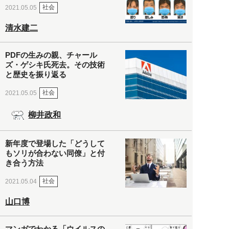
社会
2021.05.05
清水建二
PDFの生みの親、チャール
ズ・ゲシキ氏死去。その技術
と歴史を振り返る
社会
2021.05.05
柳井政和
新年度で登場した「どうして
もソリが合わない同僚」と付
き合う方法
社会
2021.05.04
山口博
マンガでわかる「ウイルスの