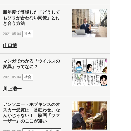
新年度で登場した「どうして
もソリが合わない同僚」と付
き合う方法
社会
2021.05.04
山口博
マンガでわかる「ウイルスの
変異」ってなに？
社会
2021.05.04
川上浩一
アンソニー・ホプキンスのオ
スカー受賞は「番狂わせ」な
んかじゃない！ 映画『ファ
ーザー』のここが凄い