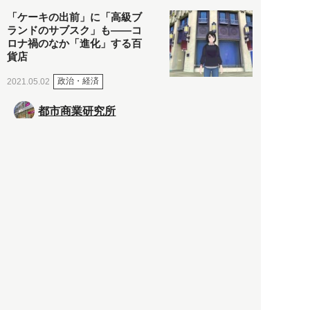
「ケーキの出前」に「高級ブ
ランドのサブスク」も――コ
ロナ禍のなか「進化」する百
貨店
政治・経済
2021.05.02
都市商業研究所
「高度外国人材」という言葉
に潜む欺瞞と、日本が搾取し
依存する圧倒的多数の外国人
労働者の実像とは？
社会
2021.05.01
月刊日本
以前の記事をもっと見る