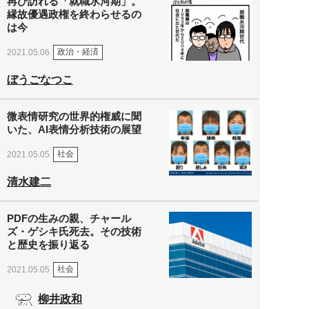
再び訪れる「就職氷河期」。
縁故優遇政権を終わらせるの
は今
政治・経済
2021.05.06
ぼうごなつこ
微表情研究の世界的権威に聞
いた、AI表情分析技術の展望
社会
2021.05.05
清水建二
PDFの生みの親、チャール
ズ・ゲシキ氏死去。その技術
と歴史を振り返る
社会
2021.05.05
柳井政和