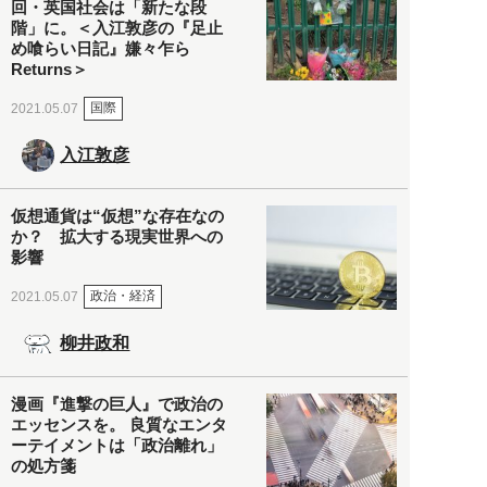
回・英国社会は「新たな段
階」に。＜入江敦彦の『足止
め喰らい日記』嫌々乍ら
Returns＞
国際
2021.05.07
入江敦彦
仮想通貨は“仮想”な存在なの
か？ 拡大する現実世界への
影響
政治・経済
2021.05.07
柳井政和
漫画『進撃の巨人』で政治の
エッセンスを。 良質なエンタ
ーテイメントは「政治離れ」
の処方箋