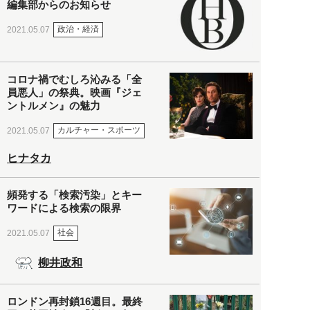
編集部からのお知らせ
政治・経済
2021.05.07
コロナ禍でむしろ沁みる「全
員悪人」の祭典。映画『ジェ
ントルメン』の魅力
カルチャー・スポーツ
2021.05.07
ヒナタカ
頻発する「検索汚染」とキー
ワードによる検索の限界
社会
2021.05.07
柳井政和
ロンドン再封鎖16週目。最終