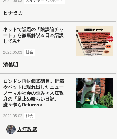
カルチャー・スポーツ
2021.05.03
ヒナタカ
ネットで話題の「陰謀論チャ
ート」を徹底解説＆日本語訳
してみた
社会
2021.05.03
清義明
ロンドン再封鎖15週目。肥満
やペットに現れ出したニュー
ノーマル社会の歪み＜入江敦
彦の『足止め喰らい日記』
嫌々乍らReturns＞
社会
2021.05.02
入江敦彦