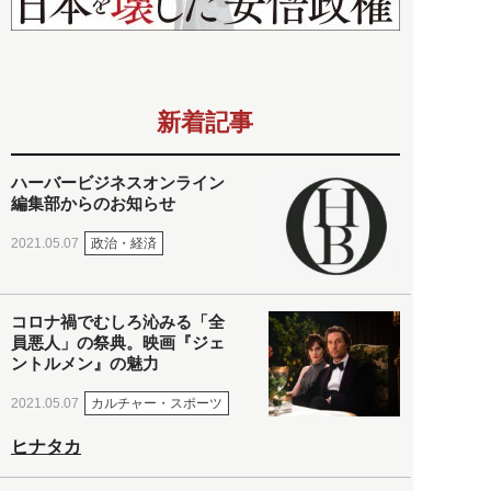
新着記事
ハーバービジネスオンライン
編集部からのお知らせ
政治・経済
2021.05.07
コロナ禍でむしろ沁みる「全
員悪人」の祭典。映画『ジェ
ントルメン』の魅力
カルチャー・スポーツ
2021.05.07
ヒナタカ