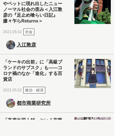
やペットに現れ出したニュー
ノーマル社会の歪み＜入江敦
彦の『足止め喰らい日記』
嫌々乍らReturns＞
社会
2021.05.02
入江敦彦
「ケーキの出前」に「高級ブ
ランドのサブスク」も――コ
ロナ禍のなか「進化」する百
貨店
政治・経済
2021.05.02
都市商業研究所
「高度外国人材」という言葉
に潜む欺瞞と、日本が搾取し
依存する圧倒的多数の外国人