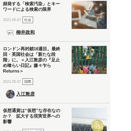
頻発する「検索汚染」とキー
ワードによる検索の限界
社会
2021.05.07
柳井政和
ロンドン再封鎖16週目。最終
回・英国社会は「新たな段
階」に。＜入江敦彦の『足止
め喰らい日記』嫌々乍ら
Returns＞
国際
2021.05.07
入江敦彦
仮想通貨は“仮想”な存在なの
か？ 拡大する現実世界への
影響