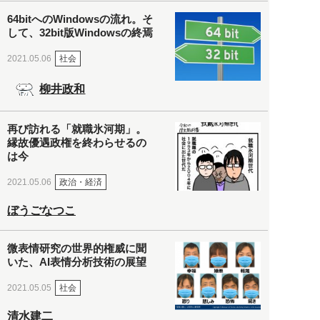
64bitへのWindowsの流れ。そ
して、32bit版Windowsの終焉
社会
2021.05.06
柳井政和
再び訪れる「就職氷河期」。
縁故優遇政権を終わらせるの
は今
政治・経済
2021.05.06
ぼうごなつこ
微表情研究の世界的権威に聞
いた、AI表情分析技術の展望
社会
2021.05.05
清水建二