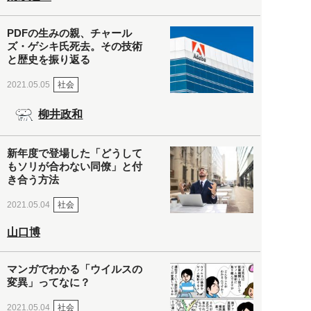
PDFの生みの親、チャール
ズ・ゲシキ氏死去。その技術
と歴史を振り返る
社会
2021.05.05
柳井政和
新年度で登場した「どうして
もソリが合わない同僚」と付
き合う方法
社会
2021.05.04
山口博
マンガでわかる「ウイルスの
変異」ってなに？
社会
2021.05.04