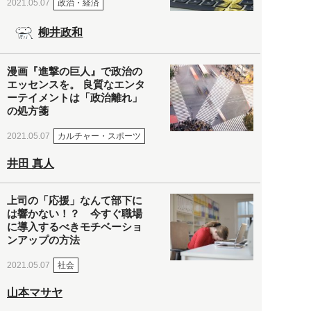
政治・経済
2021.05.07
柳井政和
漫画『進撃の巨人』で政治の
エッセンスを。 良質なエンタ
ーテイメントは「政治離れ」
の処方箋
カルチャー・スポーツ
2021.05.07
井田 真人
上司の「応援」なんて部下に
は響かない！？ 今すぐ職場
に導入するべきモチベーショ
ンアップの方法
社会
2021.05.07
山本マサヤ