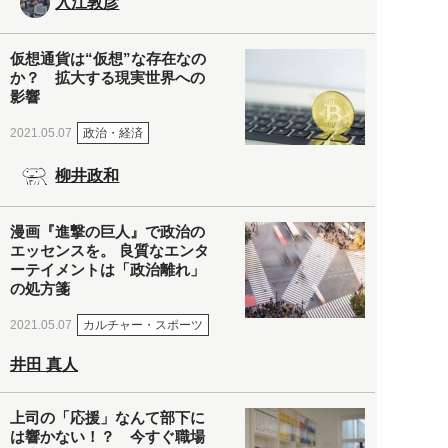
入江敦彦
仮想通貨は“仮想”な存在なの
か？ 拡大する現実世界への
影響
政治・経済
2021.05.07
柳井政和
漫画『進撃の巨人』で政治の
エッセンスを。 良質なエンタ
ーテイメントは「政治離れ」
の処方箋
カルチャー・スポーツ
2021.05.07
井田 真人
上司の「応援」なんて部下に
は響かない！？ 今すぐ職場