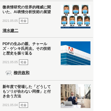
微表情研究の世界的権威に聞
いた、AI表情分析技術の展望
社会
2021.05.05
清水建二
PDFの生みの親、チャール
ズ・ゲシキ氏死去。その技術
と歴史を振り返る
社会
2021.05.05
柳井政和
新年度で登場した「どうして
もソリが合わない同僚」と付
き合う方法
社会
2021.05.04