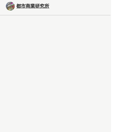
都市商業研究所
「高度外国人材」という言葉
に潜む欺瞞と、日本が搾取し
依存する圧倒的多数の外国人
労働者の実像とは？
社会
2021.05.01
月刊日本
以前の記事をもっと見る