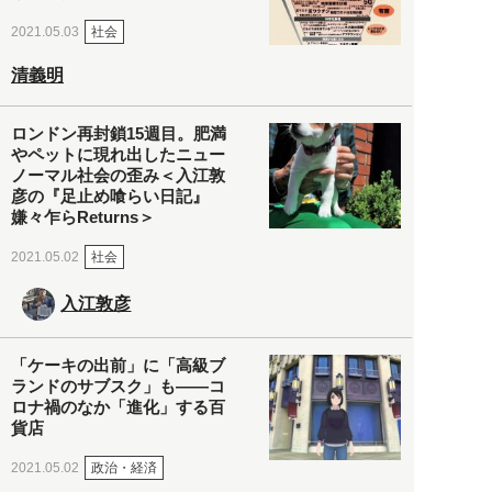
社会
2021.05.03
清義明
ロンドン再封鎖15週目。肥満
やペットに現れ出したニュー
ノーマル社会の歪み＜入江敦
彦の『足止め喰らい日記』
嫌々乍らReturns＞
社会
2021.05.02
入江敦彦
「ケーキの出前」に「高級ブ
ランドのサブスク」も――コ
ロナ禍のなか「進化」する百
貨店
政治・経済
2021.05.02