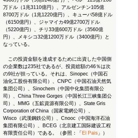
万ドル（1兆3110億円）、アルゼンチン105億
8700万ドル（1兆1220億円）、キューバ58億ドル
（6150億円）、ジャマイカ49億2700万ドル
（5220億円）、チリ33億600万ドル（3560億
円）、メキシコ32億1200万ドル（3400億円）と
なっている。
この投資金額を達成するために出資した中国側
の企業数は235社であるが、投資総額の46％は次
の9社が担っている。それは、Sinopec（中国石
油化工股份有限公司）、CNPC（中国石油天然気
集団公司）、Sinochem（中国中化集団有限公
司）、China Three Gorges（中国长江三峡集团公
司）、MMG（五鉱資源有限公司）、State Gris
Corporation of China（国家電網公司）、
Wisco（武漢鋼鉄公司）、Cnooc（中国海洋石油
集団有限公司）、BCEG（北京建工国际建设工程
有限责任公司）である。（参照：「
El Pais
」）