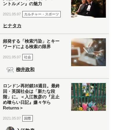
ントルメン』の魅力
カルチャー・スポーツ
2021.05.07
ヒナタカ
頻発する「検索汚染」とキー
ワードによる検索の限界
社会
2021.05.07
柳井政和
ロンドン再封鎖16週目。最終
回・英国社会は「新たな段
階」に。＜入江敦彦の『足止
め喰らい日記』嫌々乍ら
Returns＞
国際
2021.05.07