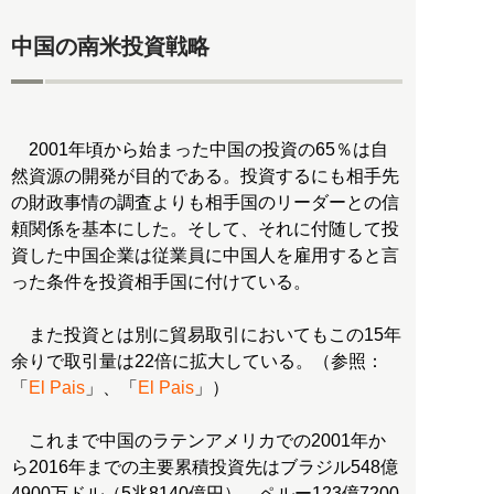
中国の南米投資戦略
2001年頃から始まった中国の投資の65％は自
然資源の開発が目的である。投資するにも相手先
の財政事情の調査よりも相手国のリーダーとの信
頼関係を基本にした。そして、それに付随して投
資した中国企業は従業員に中国人を雇用すると言
った条件を投資相手国に付けている。
また投資とは別に貿易取引においてもこの15年
余りで取引量は22倍に拡大している。（参照：
「
El Pais
」、「
El Pais
」）
これまで中国のラテンアメリカでの2001年か
ら2016年までの主要累積投資先はブラジル548億
4900万ドル（5兆8140億円）、ペルー123億7200