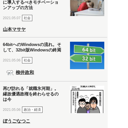
に導入するべきモチベーショ
ンアップの方法
社会
2021.05.07
山本マサヤ
64bitへのWindowsの流れ。そ
して、32bit版Windowsの終焉
社会
2021.05.06
柳井政和
再び訪れる「就職氷河期」。
縁故優遇政権を終わらせるの
は今
政治・経済
2021.05.06
ぼうごなつこ