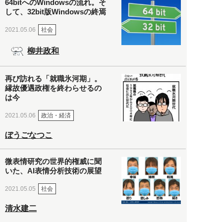
64bitへのWindowsの流れ。そ
して、32bit版Windowsの終焉
社会
2021.05.06
柳井政和
再び訪れる「就職氷河期」。
縁故優遇政権を終わらせるの
は今
政治・経済
2021.05.06
ぼうごなつこ
微表情研究の世界的権威に聞
いた、AI表情分析技術の展望
社会
2021.05.05
清水建二