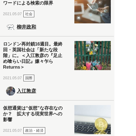
ワードによる検索の限界
社会
2021.05.07
柳井政和
ロンドン再封鎖16週目。最終
回・英国社会は「新たな段
階」に。＜入江敦彦の『足止
め喰らい日記』嫌々乍ら
Returns＞
国際
2021.05.07
入江敦彦
仮想通貨は“仮想”な存在なの
か？ 拡大する現実世界への
影響
政治・経済
2021.05.07