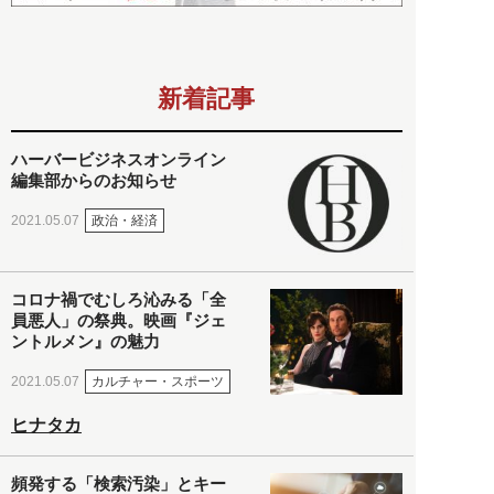
新着記事
ハーバービジネスオンライン
編集部からのお知らせ
政治・経済
2021.05.07
コロナ禍でむしろ沁みる「全
員悪人」の祭典。映画『ジェ
ントルメン』の魅力
カルチャー・スポーツ
2021.05.07
ヒナタカ
頻発する「検索汚染」とキー