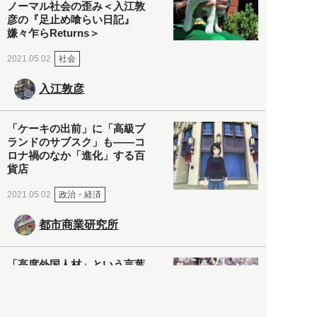
ノーマル社会の歪み＜入江敦
彦の『足止め喰らい日記』
嫌々乍らReturns＞
社会
2021.05.02
入江敦彦
「ケーキの出前」に「高級ブ
ランドのサブスク」も――コ
ロナ禍のなか「進化」する百
貨店
政治・経済
2021.05.02
都市商業研究所
「高度外国人材」という言葉
に潜む欺瞞と、日本が搾取し
依存する圧倒的多数の外国人
労働者の実像とは？