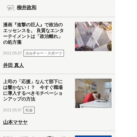
柳井政和
漫画『進撃の巨人』で政治の
エッセンスを。 良質なエンタ
ーテイメントは「政治離れ」
の処方箋
カルチャー・スポーツ
2021.05.07
井田 真人
上司の「応援」なんて部下に
は響かない！？ 今すぐ職場
に導入するべきモチベーショ
ンアップの方法
社会
2021.05.07
山本マサヤ