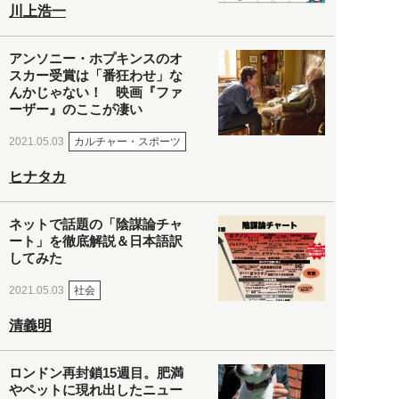
川上浩一
アンソニー・ホプキンスのオ
スカー受賞は「番狂わせ」な
んかじゃない！ 映画『ファ
ーザー』のここが凄い
カルチャー・スポーツ
2021.05.03
ヒナタカ
ネットで話題の「陰謀論チャ
ート」を徹底解説＆日本語訳
してみた
社会
2021.05.03
清義明
ロンドン再封鎖15週目。肥満
やペットに現れ出したニュー