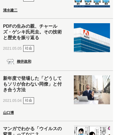
清水建二
PDFの生みの親、チャール
ズ・ゲシキ氏死去。その技術
と歴史を振り返る
社会
2021.05.05
柳井政和
新年度で登場した「どうして
もソリが合わない同僚」と付
き合う方法
社会
2021.05.04
山口博
マンガでわかる「ウイルスの
変異」ってなに？