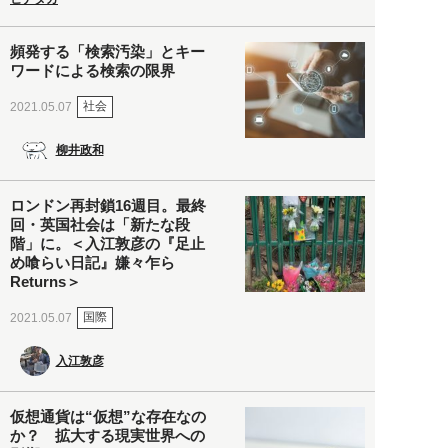
頻発する「検索汚染」とキー
ワードによる検索の限界
社会
2021.05.07
柳井政和
ロンドン再封鎖16週目。最終
回・英国社会は「新たな段
階」に。＜入江敦彦の『足止
め喰らい日記』嫌々乍ら
Returns＞
国際
2021.05.07
入江敦彦
仮想通貨は“仮想”な存在なの
か？ 拡大する現実世界への