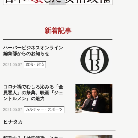
新着記事
ハーバービジネスオンライン
編集部からのお知らせ
政治・経済
2021.05.07
コロナ禍でむしろ沁みる「全
員悪人」の祭典。映画『ジェ
ントルメン』の魅力
カルチャー・スポーツ
2021.05.07
ヒナタカ