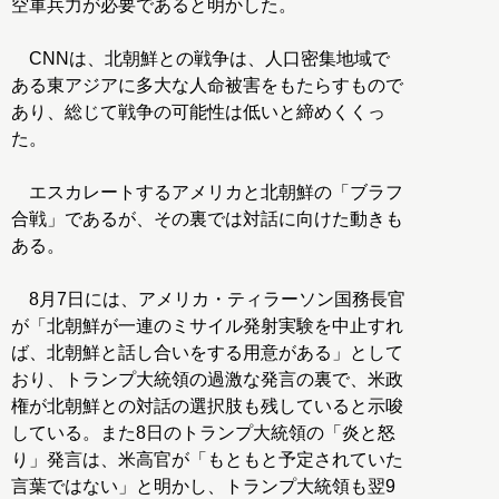
空軍兵力が必要であると明かした。
CNNは、北朝鮮との戦争は、人口密集地域で
ある東アジアに多大な人命被害をもたらすもので
あり、総じて戦争の可能性は低いと締めくくっ
た。
エスカレートするアメリカと北朝鮮の「ブラフ
合戦」であるが、その裏では対話に向けた動きも
ある。
8月7日には、アメリカ・ティラーソン国務長官
が「北朝鮮が一連のミサイル発射実験を中止すれ
ば、北朝鮮と話し合いをする用意がある」として
おり、トランプ大統領の過激な発言の裏で、米政
権が北朝鮮との対話の選択肢も残していると示唆
している。また8日のトランプ大統領の「炎と怒
り」発言は、米高官が「もともと予定されていた
言葉ではない」と明かし、トランプ大統領も翌9