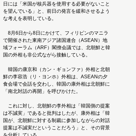
日には「米国が核兵器を使用する必要がないこと
を望んでいる」と、前日の発言を緩和させるよう
な考えを表明している。
8月6日から8日にかけて、フィリピンのマニラ
で開催された東南アジア諸国連合（ASEAN）地
域フォーラム（ARF）閣僚会議では、北朝鮮と韓
国の外相も非公式ながら接触している。
韓国の康京和（カン・ギョンファ）外相と北朝
鮮の李容浩（リ・ヨンホ）外相は、ASEANの夕
食会場で会話を交わし、韓国の康外相は北朝鮮に
「南北対話の再開」を呼びかけた。
これに対し、北朝鮮の李外相は「韓国側の提案
は不誠実」であると批判はしたが、康外相は「韓
国が、北朝鮮に対する制裁に参加しながらの対話
提案は不誠実だということだろう」と、その背景
を分析している。