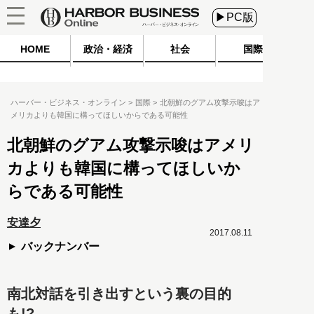
▶PC版
HOME
政治・経済
社会
国際
ハーバー・ビジネス・オンライン
国際
北朝鮮のグアム攻撃示唆はア
メリカよりも韓国に構ってほしいからである可能性
北朝鮮のグアム攻撃示唆はアメリ
カよりも韓国に構ってほしいか
らである可能性
安達夕
2017.08.11
バックナンバー
南北対話を引き出すという裏の目的
も!?