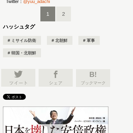
Twitter：
@yuu_adachi
1
2
ハッシュタグ
ミサイル防衛
北朝鮮
軍事
韓国・北朝鮮
B!
ブックマーク