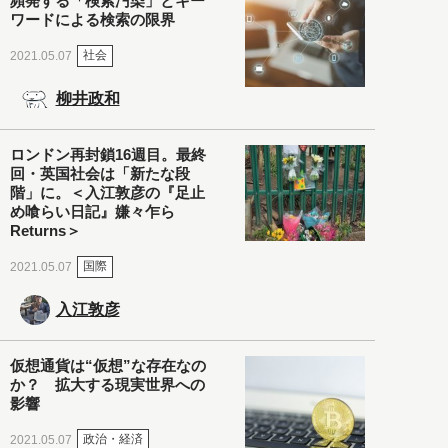
頻発する「検索汚染」とキー
ワードによる検索の限界
社会
2021.05.07
柳井政和
ロンドン再封鎖16週目。最終
回・英国社会は「新たな段
階」に。＜入江敦彦の『足止
め喰らい日記』嫌々乍ら
Returns＞
国際
2021.05.07
入江敦彦
仮想通貨は“仮想”な存在なの
か？ 拡大する現実世界への
影響
政治・経済
2021.05.07