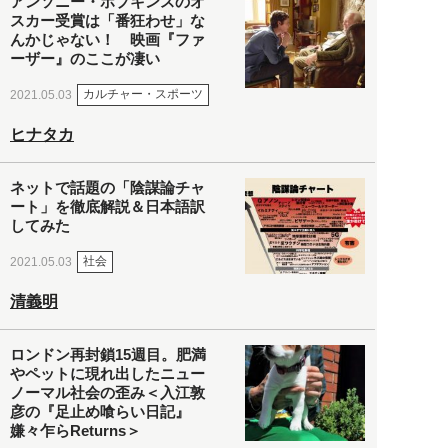
アンソニー・ホプキンスのオ
スカー受賞は「番狂わせ」な
んかじゃない！ 映画『ファ
ーザー』のここが凄い
カルチャー・スポーツ
2021.05.03
ヒナタカ
ネットで話題の「陰謀論チャ
ート」を徹底解説＆日本語訳
してみた
社会
2021.05.03
清義明
ロンドン再封鎖15週目。肥満
やペットに現れ出したニュー
ノーマル社会の歪み＜入江敦
彦の『足止め喰らい日記』
嫌々乍らReturns＞