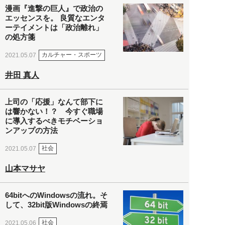
漫画『進撃の巨人』で政治の
エッセンスを。 良質なエンタ
ーテイメントは「政治離れ」
の処方箋
カルチャー・スポーツ
2021.05.07
井田 真人
上司の「応援」なんて部下に
は響かない！？ 今すぐ職場
に導入するべきモチベーショ
ンアップの方法
社会
2021.05.07
山本マサヤ
64bitへのWindowsの流れ。そ
して、32bit版Windowsの終焉
社会
2021.05.06