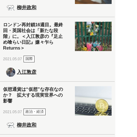
柳井政和
ロンドン再封鎖16週目。最終
回・英国社会は「新たな段
階」に。＜入江敦彦の『足止
め喰らい日記』嫌々乍ら
Returns＞
国際
2021.05.07
入江敦彦
仮想通貨は“仮想”な存在なの
か？ 拡大する現実世界への
影響
政治・経済
2021.05.07
柳井政和