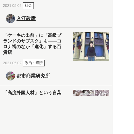
社会
2021.05.02
入江敦彦
「ケーキの出前」に「高級ブ
ランドのサブスク」も――コ
ロナ禍のなか「進化」する百
貨店
政治・経済
2021.05.02
都市商業研究所
「高度外国人材」という言葉
に潜む欺瞞と、日本が搾取し
依存する圧倒的多数の外国人
労働者の実像とは？
社会
2021.05.01
月刊日本