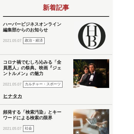
新着記事
ハーバービジネスオンライン
編集部からのお知らせ
政治・経済
2021.05.07
コロナ禍でむしろ沁みる「全
員悪人」の祭典。映画『ジェ
ントルメン』の魅力
カルチャー・スポーツ
2021.05.07
ヒナタカ
頻発する「検索汚染」とキー
ワードによる検索の限界
社会
2021.05.07