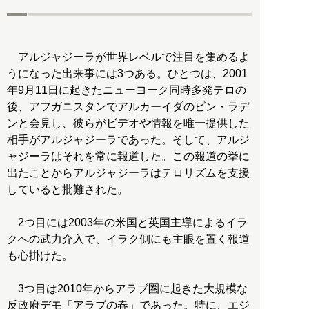
アルジャジーラが世界レベルで注目を集めるよ
うになった出来事には3つある。ひとつは、2001
年9月11日に起きたニューヨーク同時多発テロの
後、アフガニスタンでアルカーイダのビン・ラデ
ンと会見し、彼らがビデオや情報を唯一提供した
相手がアルジャジーラであった。そして、アルジ
ャジーラはそれを常に報道した。この報道の挙に
出たことからアルジャジーラはテロリズムを支援
していると批難された。
2つ目には2003年の米国と英国主導によるイラ
クへの武力介入で、イラク側にも主眼を置く報道
も心掛けた。
3つ目は2010年からアラブ圏に起きた大規模な
反政府デモ「アラブの春」であった。特に、エジ