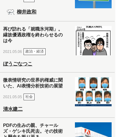
柳井政和
再び訪れる「就職氷河期」。
縁故優遇政権を終わらせるの
は今
政治・経済
2021.05.06
ぼうごなつこ
微表情研究の世界的権威に聞
いた、AI表情分析技術の展望
社会
2021.05.05
清水建二
PDFの生みの親、チャール
ズ・ゲシキ氏死去。その技術
と歴史を振り返る