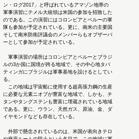
ン・ログ2017」と呼ばれているアマゾン地帯の
軍事演習にテメル大統領は米国の参加を招致した
のである。この演習にはコロンビアとペルーの軍
隊も参加が予定されている。更に、南米の主要国
そして南米防衛評議会のメンバーらもオブザーバ
ーとして参加が予定されている。
軍事演習の場所はコロンビアとペルーとブラジ
ルの3か国に国境が跨る地域で、その中心地タバ
ティンガにブラジルは軍事基地を設けるとしてい
る。
この地域は宇宙船に使用する超高張力鋼の生産
に必要な元素ニオブが豊富な地域で、しかも、チ
タンやタングステンも豊富に埋蔵されている地域
である。更に、ウラン、天然ガス、原油、金、ダ
イヤモンドなども存在している。
外部で懸念されているのは、米国が表向きテロ
や麻薬ルートの阻止という名目で、この地域に軍