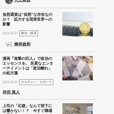
入江敦彦
仮想通貨は“仮想”な存在なの
か？ 拡大する現実世界への
影響
政治・経済
2021.05.07
柳井政和
漫画『進撃の巨人』で政治の
エッセンスを。 良質なエンタ
ーテイメントは「政治離れ」
の処方箋
カルチャー・スポーツ
2021.05.07
井田 真人
上司の「応援」なんて部下に
は響かない！？ 今すぐ職場