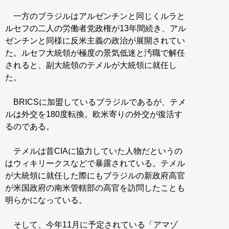
一方のブラジルはアルゼンチンと同じくルラと
ルセフの二人の労働者党政権が13年間続き、アル
ゼンチンと同様に反米主義の政治が展開されてい
た。ルセフ大統領が極度の景気低迷と汚職で解任
されると、副大統領のテメルが大統領に就任し
た。
BRICSに加盟しているブラジルであるが、テメ
ルは外交を180度転換。欧米寄りの外交が復活す
るのである。
テメルは昔CIAに協力していた人物だというの
はウィキリークスなどで暴露されている。テメル
が大統領に就任した際にもブラジルの新政府高官
が米国政府の南米管轄部の高官を訪問したことも
明らかになっている。
そして、今年11月に予定されている「アマゾ