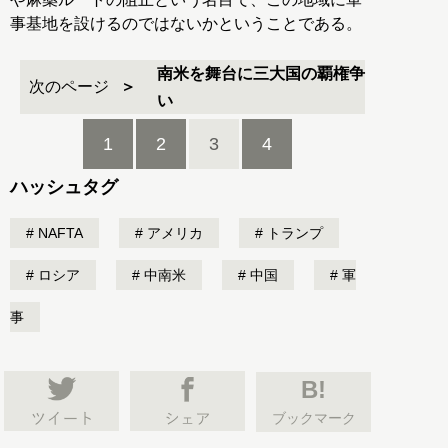
事基地を設けるのではないかということである。
南米を舞台に三大国の覇権争
次のページ
い
1
2
3
4
ハッシュタグ
NAFTA
アメリカ
トランプ
ロシア
中南米
中国
軍
事
B!
ブックマーク