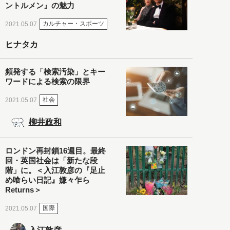
ントルメン』の魅力
カルチャー・スポーツ
2021.05.07
ヒナタカ
頻発する「検索汚染」とキー
ワードによる検索の限界
社会
2021.05.07
柳井政和
ロンドン再封鎖16週目。最終
回・英国社会は「新たな段
階」に。＜入江敦彦の『足止
め喰らい日記』嫌々乍ら
Returns＞
国際
2021.05.07