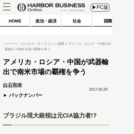
▶PC版
HOME
政治・経済
社会
国際
ハーバー・ビジネス・オンライン
国際
アメリカ・ロシア・中国が武
器輸出で南米市場の覇権を争う
アメリカ・ロシア・中国が武器輸
出で南米市場の覇権を争う
白石和幸
2017.05.26
バックナンバー
ブラジル現大統領は元CIA協力者!?