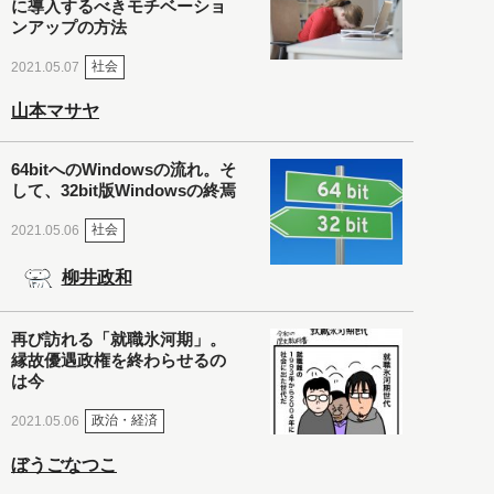
に導入するべきモチベーショ
ンアップの方法
社会
2021.05.07
山本マサヤ
64bitへのWindowsの流れ。そ
して、32bit版Windowsの終焉
社会
2021.05.06
柳井政和
再び訪れる「就職氷河期」。
縁故優遇政権を終わらせるの
は今
政治・経済
2021.05.06
ぼうごなつこ