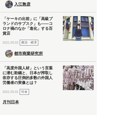
入江敦彦
「ケーキの出前」に「高級ブ
ランドのサブスク」も――コ
ロナ禍のなか「進化」する百
貨店
政治・経済
2021.05.02
都市商業研究所
「高度外国人材」という言葉
に潜む欺瞞と、日本が搾取し
依存する圧倒的多数の外国人
労働者の実像とは？
社会
2021.05.01
月刊日本