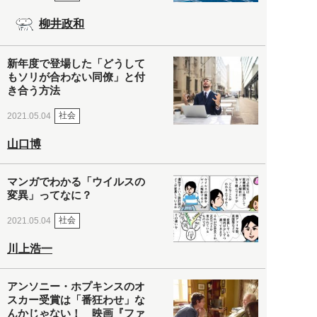
柳井政和
新年度で登場した「どうして
もソリが合わない同僚」と付
き合う方法
社会
2021.05.04
山口博
マンガでわかる「ウイルスの
変異」ってなに？
社会
2021.05.04
川上浩一
アンソニー・ホプキンスのオ
スカー受賞は「番狂わせ」な
んかじゃない！ 映画『ファ