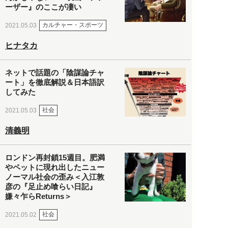
ーザー』のここが凄い
カルチャー・スポーツ
2021.05.03
ヒナタカ
ネットで話題の「陰謀論チャ
ート」を徹底解説＆日本語訳
してみた
社会
2021.05.03
清義明
ロンドン再封鎖15週目。肥満
やペットに現れ出したニュー
ノーマル社会の歪み＜入江敦
彦の『足止め喰らい日記』
嫌々乍らReturns＞
社会
2021.05.02