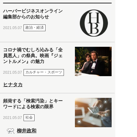
ハーバービジネスオンライン
編集部からのお知らせ
政治・経済
2021.05.07
コロナ禍でむしろ沁みる「全
員悪人」の祭典。映画『ジェ
ントルメン』の魅力
カルチャー・スポーツ
2021.05.07
ヒナタカ
頻発する「検索汚染」とキー
ワードによる検索の限界
社会
2021.05.07
柳井政和