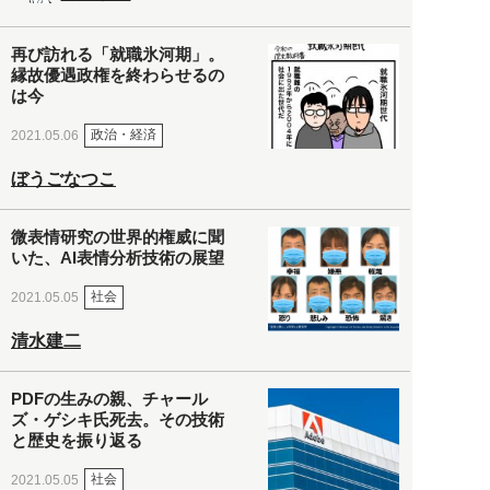
再び訪れる「就職氷河期」。
縁故優遇政権を終わらせるの
は今
政治・経済
2021.05.06
ぼうごなつこ
微表情研究の世界的権威に聞
いた、AI表情分析技術の展望
社会
2021.05.05
清水建二
PDFの生みの親、チャール
ズ・ゲシキ氏死去。その技術
と歴史を振り返る
社会
2021.05.05