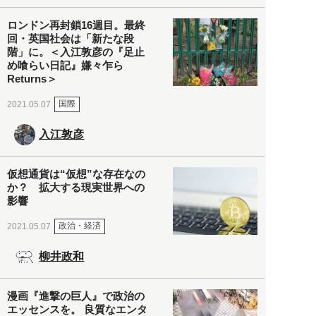
ロンドン再封鎖16週目。最終
回・英国社会は「新たな段
階」に。＜入江敦彦の『足止
め喰らい日記』嫌々乍ら
Returns＞
国際
2021.05.07
入江敦彦
仮想通貨は“仮想”な存在なの
か？ 拡大する現実世界への
影響
政治・経済
2021.05.07
柳井政和
漫画『進撃の巨人』で政治の
エッセンスを。 良質なエンタ