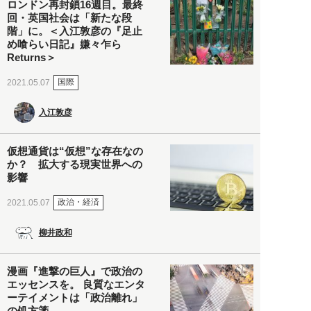
ロンドン再封鎖16週目。最終
回・英国社会は「新たな段
階」に。＜入江敦彦の『足止
め喰らい日記』嫌々乍ら
Returns＞
国際
2021.05.07
入江敦彦
仮想通貨は“仮想”な存在なの
か？ 拡大する現実世界への
影響
政治・経済
2021.05.07
柳井政和
漫画『進撃の巨人』で政治の
エッセンスを。 良質なエンタ
ーテイメントは「政治離れ」
の処方箋