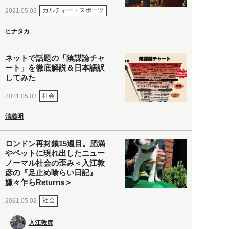
カルチャー・スポーツ
2021.05.03
ヒナタカ
ネットで話題の「陰謀論チャ
ート」を徹底解説＆日本語訳
してみた
社会
2021.05.03
清義明
ロンドン再封鎖15週目。肥満
やペットに現れ出したニュー
ノーマル社会の歪み＜入江敦
彦の『足止め喰らい日記』
嫌々乍らReturns＞
社会
2021.05.02
入江敦彦