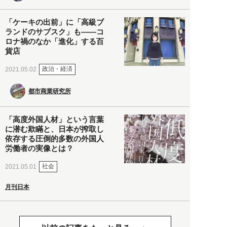
「ケーキの出前」に「高級ブ
ランドのサブスク」も――コ
ロナ禍のなか「進化」する百
貨店
政治・経済
2021.05.02
都市商業研究所
「高度外国人材」という言葉
に潜む欺瞞と、日本が搾取し
依存する圧倒的多数の外国人
労働者の実像とは？
社会
2021.05.01
月刊日本