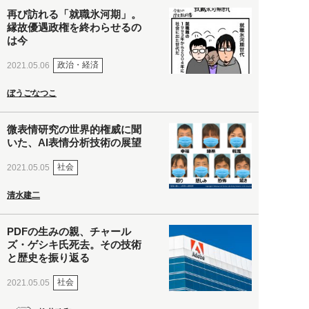
再び訪れる「就職氷河期」。
縁故優遇政権を終わらせるの
は今
政治・経済
2021.05.06
ぼうごなつこ
微表情研究の世界的権威に聞
いた、AI表情分析技術の展望
社会
2021.05.05
清水建二
PDFの生みの親、チャール
ズ・ゲシキ氏死去。その技術
と歴史を振り返る
社会
2021.05.05