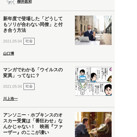
柳井政和
新年度で登場した「どうして
もソリが合わない同僚」と付
き合う方法
社会
2021.05.04
山口博
マンガでわかる「ウイルスの
変異」ってなに？
社会
2021.05.04
川上浩一
アンソニー・ホプキンスのオ
スカー受賞は「番狂わせ」な
んかじゃない！ 映画『ファ
ーザー』のここが凄い