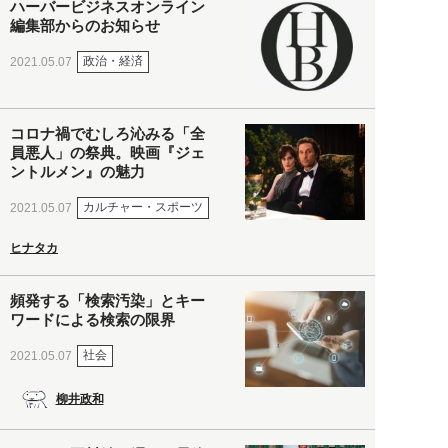
ハーバービジネスオンライン
編集部からのお知らせ
政治・経済
2021.05.07
コロナ禍でむしろ沁みる「全
員悪人」の祭典。映画『ジェ
ントルメン』の魅力
カルチャー・スポーツ
2021.05.07
ヒナタカ
頻発する「検索汚染」とキー
ワードによる検索の限界
社会
2021.05.07
柳井政和