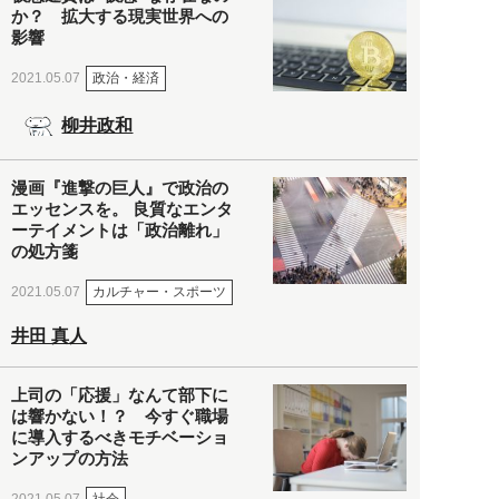
か？ 拡大する現実世界への
影響
政治・経済
2021.05.07
柳井政和
漫画『進撃の巨人』で政治の
エッセンスを。 良質なエンタ
ーテイメントは「政治離れ」
の処方箋
カルチャー・スポーツ
2021.05.07
井田 真人
上司の「応援」なんて部下に
は響かない！？ 今すぐ職場
に導入するべきモチベーショ
ンアップの方法
社会