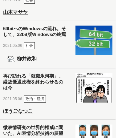
2021.05.07
山本マサヤ
64bitへのWindowsの流れ。そ
して、32bit版Windowsの終焉
社会
2021.05.06
柳井政和
再び訪れる「就職氷河期」。
縁故優遇政権を終わらせるの
は今
政治・経済
2021.05.06
ぼうごなつこ
微表情研究の世界的権威に聞
いた、AI表情分析技術の展望