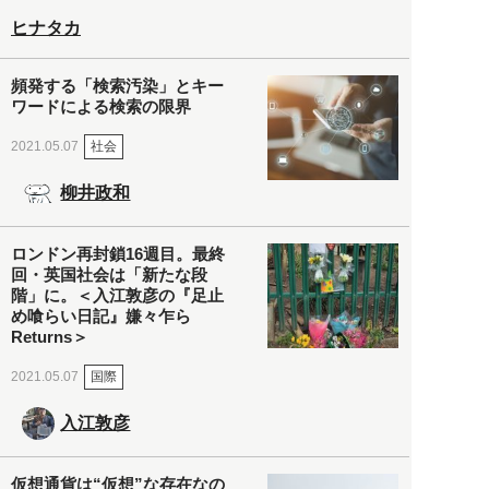
ヒナタカ
頻発する「検索汚染」とキー
ワードによる検索の限界
社会
2021.05.07
柳井政和
ロンドン再封鎖16週目。最終
回・英国社会は「新たな段
階」に。＜入江敦彦の『足止
め喰らい日記』嫌々乍ら
Returns＞
国際
2021.05.07
入江敦彦
仮想通貨は“仮想”な存在なの