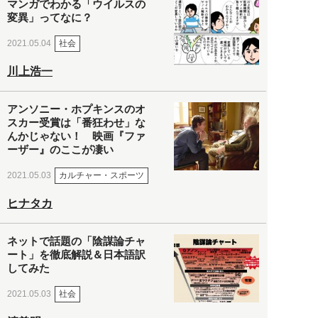
マンガでわかる「ウイルスの
変異」ってなに？
社会
2021.05.04
川上浩一
アンソニー・ホプキンスのオ
スカー受賞は「番狂わせ」な
んかじゃない！ 映画『ファ
ーザー』のここが凄い
カルチャー・スポーツ
2021.05.03
ヒナタカ
ネットで話題の「陰謀論チャ
ート」を徹底解説＆日本語訳
してみた
社会
2021.05.03