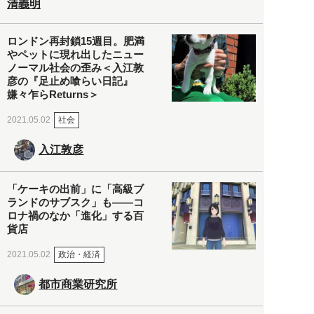
清義明
ロンドン再封鎖15週目。肥満
やペットに現れ出したニュー
ノーマル社会の歪み＜入江敦
彦の『足止め喰らい日記』
嫌々乍らReturns＞
社会
2021.05.02
入江敦彦
「ケーキの出前」に「高級ブ
ランドのサブスク」も――コ
ロナ禍のなか「進化」する百
貨店
政治・経済
2021.05.02
都市商業研究所