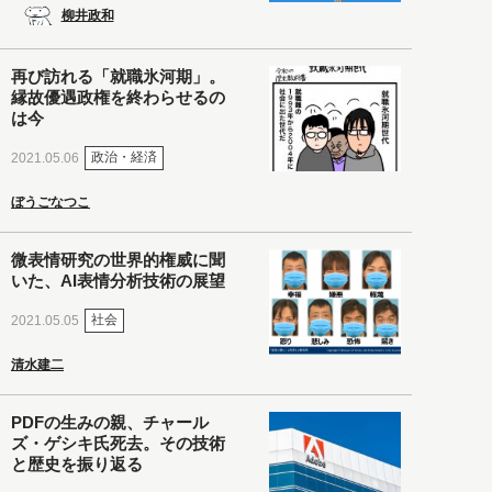
柳井政和
再び訪れる「就職氷河期」。
縁故優遇政権を終わらせるの
は今
政治・経済
2021.05.06
ぼうごなつこ
微表情研究の世界的権威に聞
いた、AI表情分析技術の展望
社会
2021.05.05
清水建二
PDFの生みの親、チャール
ズ・ゲシキ氏死去。その技術
と歴史を振り返る