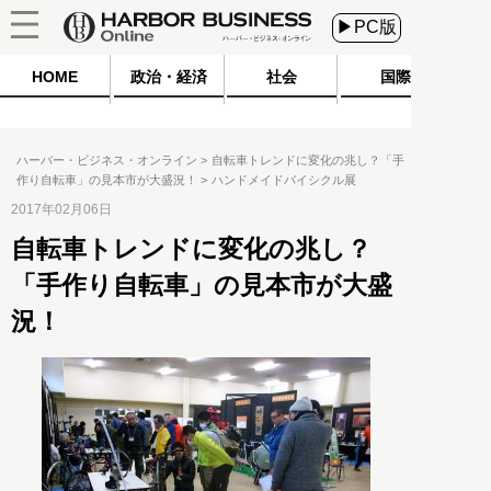
▶PC版
HOME
政治・経済
社会
国際
ハーバー・ビジネス・オンライン
自転車トレンドに変化の兆し？「手
作り自転車」の見本市が大盛況！
ハンドメイドバイシクル展
2017年02月06日
自転車トレンドに変化の兆し？
「手作り自転車」の見本市が大盛
況！