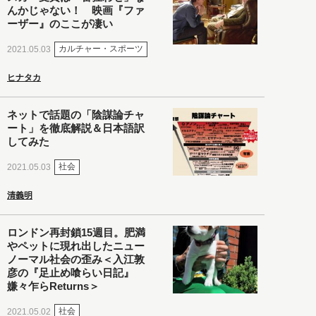
んかじゃない！ 映画『ファ
ーザー』のここが凄い
カルチャー・スポーツ
2021.05.03
ヒナタカ
ネットで話題の「陰謀論チャ
ート」を徹底解説＆日本語訳
してみた
社会
2021.05.03
清義明
ロンドン再封鎖15週目。肥満
やペットに現れ出したニュー
ノーマル社会の歪み＜入江敦
彦の『足止め喰らい日記』
嫌々乍らReturns＞
社会
2021.05.02