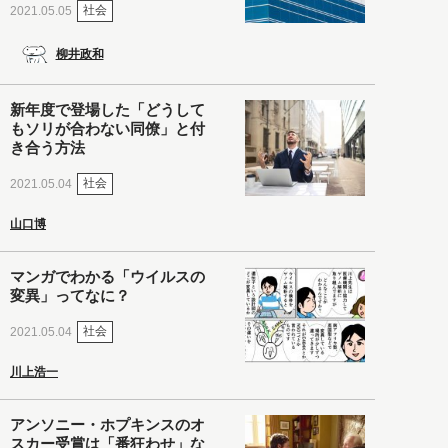
社会
2021.05.05
柳井政和
新年度で登場した「どうして
もソリが合わない同僚」と付
き合う方法
社会
2021.05.04
山口博
マンガでわかる「ウイルスの
変異」ってなに？
社会
2021.05.04
川上浩一
アンソニー・ホプキンスのオ
スカー受賞は「番狂わせ」な