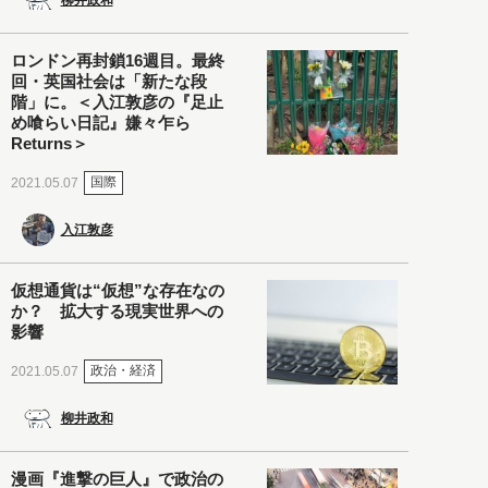
ロンドン再封鎖16週目。最終
回・英国社会は「新たな段
階」に。＜入江敦彦の『足止
め喰らい日記』嫌々乍ら
Returns＞
国際
2021.05.07
入江敦彦
仮想通貨は“仮想”な存在なの
か？ 拡大する現実世界への
影響
政治・経済
2021.05.07
柳井政和
漫画『進撃の巨人』で政治の