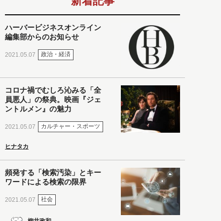
新着記事
ハーバービジネスオンライン
編集部からのお知らせ
政治・経済
2021.05.07
コロナ禍でむしろ沁みる「全
員悪人」の祭典。映画『ジェ
ントルメン』の魅力
カルチャー・スポーツ
2021.05.07
ヒナタカ
頻発する「検索汚染」とキー
ワードによる検索の限界
社会
2021.05.07
柳井政和