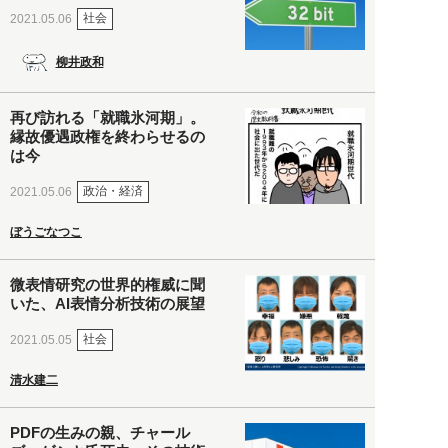
社会
2021.05.06
柳井政和
再び訪れる「就職氷河期」。
縁故優遇政権を終わらせるの
は今
政治・経済
2021.05.06
ぼうごなつこ
微表情研究の世界的権威に聞
いた、AI表情分析技術の展望
社会
2021.05.05
清水建二
PDFの生みの親、チャール