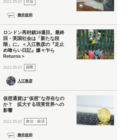
社会
2021.05.07
柳井政和
ロンドン再封鎖16週目。最終
回・英国社会は「新たな段
階」に。＜入江敦彦の『足止
め喰らい日記』嫌々乍ら
Returns＞
国際
2021.05.07
入江敦彦
仮想通貨は“仮想”な存在なの
か？ 拡大する現実世界への
影響
政治・経済
2021.05.07
柳井政和