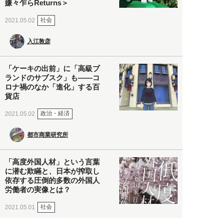
嫌々乍らReturns＞
社会
2021.05.02
入江敦彦
「ケーキの出前」に「高級ブ
ランドのサブスク」も――コ
ロナ禍のなか「進化」する百
貨店
政治・経済
2021.05.02
都市商業研究所
「高度外国人材」という言葉
に潜む欺瞞と、日本が搾取し
依存する圧倒的多数の外国人
労働者の実像とは？
社会
2021.05.01