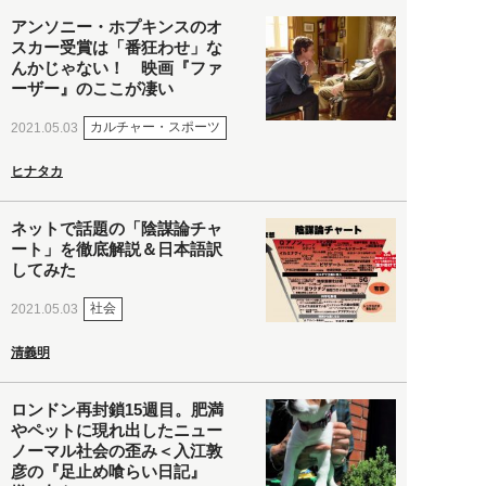
アンソニー・ホプキンスのオ
スカー受賞は「番狂わせ」な
んかじゃない！ 映画『ファ
ーザー』のここが凄い
カルチャー・スポーツ
2021.05.03
ヒナタカ
ネットで話題の「陰謀論チャ
ート」を徹底解説＆日本語訳
してみた
社会
2021.05.03
清義明
ロンドン再封鎖15週目。肥満
やペットに現れ出したニュー
ノーマル社会の歪み＜入江敦
彦の『足止め喰らい日記』