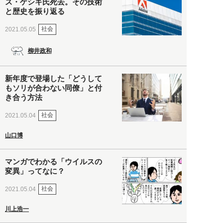
ズ・ゲシキ氏死去。その技術
と歴史を振り返る
社会
2021.05.05
柳井政和
新年度で登場した「どうして
もソリが合わない同僚」と付
き合う方法
社会
2021.05.04
山口博
マンガでわかる「ウイルスの
変異」ってなに？
社会
2021.05.04
川上浩一