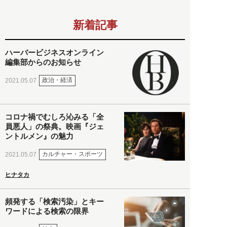
新着記事
ハーバービジネスオンライン
編集部からのお知らせ
政治・経済
2021.05.07
コロナ禍でむしろ沁みる「全
員悪人」の祭典。映画『ジェ
ントルメン』の魅力
カルチャー・スポーツ
2021.05.07
ヒナタカ
頻発する「検索汚染」とキー
ワードによる検索の限界