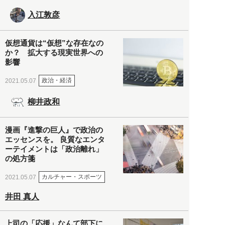
入江敦彦
仮想通貨は“仮想”な存在なの
か？ 拡大する現実世界への
影響
政治・経済
2021.05.07
柳井政和
漫画『進撃の巨人』で政治の
エッセンスを。 良質なエンタ
ーテイメントは「政治離れ」
の処方箋
カルチャー・スポーツ
2021.05.07
井田 真人
上司の「応援」なんて部下に