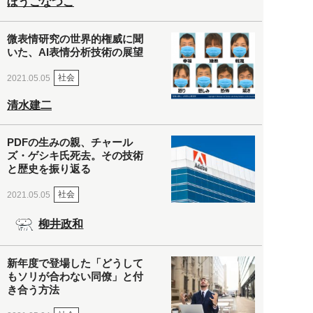
ぼうごなつこ
微表情研究の世界的権威に聞
いた、AI表情分析技術の展望
社会
2021.05.05
清水建二
PDFの生みの親、チャール
ズ・ゲシキ氏死去。その技術
と歴史を振り返る
社会
2021.05.05
柳井政和
新年度で登場した「どうして
もソリが合わない同僚」と付
き合う方法