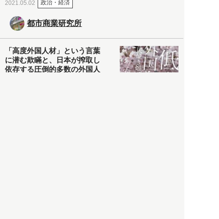
政治・経済
2021.05.02
都市商業研究所
「高度外国人材」という言葉
に潜む欺瞞と、日本が搾取し
依存する圧倒的多数の外国人
労働者の実像とは？
社会
2021.05.01
月刊日本
以前の記事をもっと見る