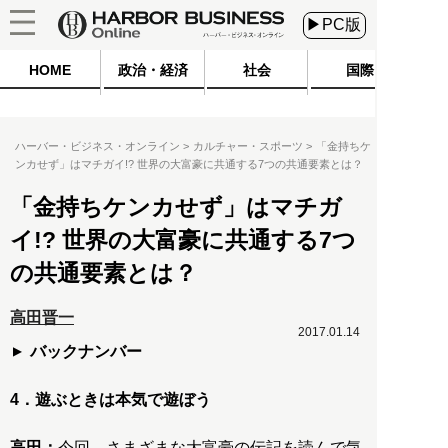
▶PC版
HOME
政治・経済
社会
国際
ハーバー・ビジネス・オンライン
カルチャー・スポーツ
「金持ちケ
ンカせず」はマチガイ!? 世界の大富豪に共通する7つの共通要素とは？
「金持ちケンカせず」はマチガ
イ!? 世界の大富豪に共通する7つ
の共通要素とは？
高田晋一
2017.01.14
バックナンバー
4．遊ぶときは本気で遊ぼう
高田：
今回、さまざまな大富豪の伝記を読んで気