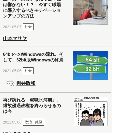
は響かない！？ 今すぐ職場
に導入するべきモチベーショ
ンアップの方法
社会
2021.05.07
山本マサヤ
64bitへのWindowsの流れ。そ
して、32bit版Windowsの終焉
社会
2021.05.06
柳井政和
再び訪れる「就職氷河期」。
縁故優遇政権を終わらせるの
は今
政治・経済
2021.05.06