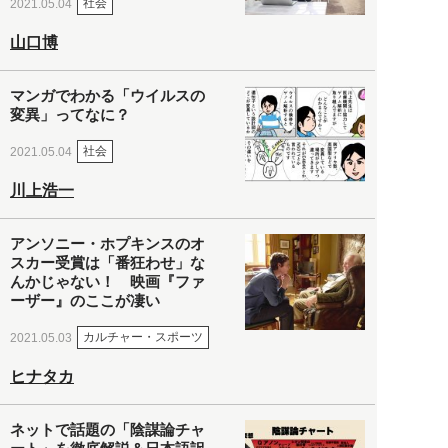
社会
2021.05.04
山口博
マンガでわかる「ウイルスの
変異」ってなに？
社会
2021.05.04
川上浩一
アンソニー・ホプキンスのオ
スカー受賞は「番狂わせ」な
んかじゃない！ 映画『ファ
ーザー』のここが凄い
カルチャー・スポーツ
2021.05.03
ヒナタカ
ネットで話題の「陰謀論チャ