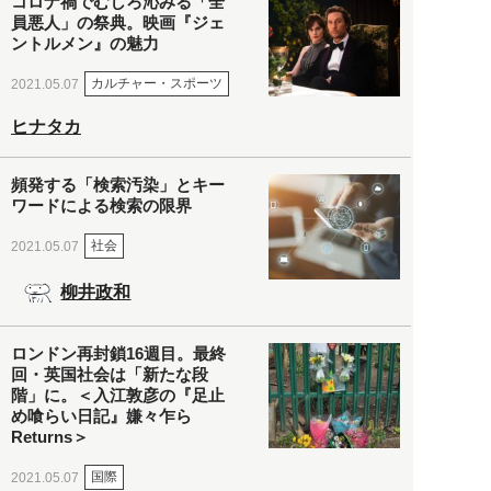
コロナ禍でむしろ沁みる「全
員悪人」の祭典。映画『ジェ
ントルメン』の魅力
カルチャー・スポーツ
2021.05.07
ヒナタカ
頻発する「検索汚染」とキー
ワードによる検索の限界
社会
2021.05.07
柳井政和
ロンドン再封鎖16週目。最終
回・英国社会は「新たな段
階」に。＜入江敦彦の『足止
め喰らい日記』嫌々乍ら
Returns＞
国際
2021.05.07