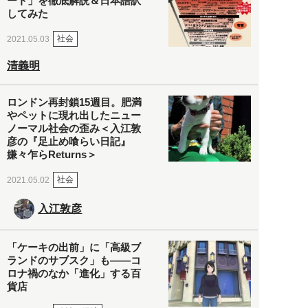
ート」を徹底解説＆日本語訳
してみた
社会
2021.05.03
清義明
ロンドン再封鎖15週目。肥満
やペットに現れ出したニュー
ノーマル社会の歪み＜入江敦
彦の『足止め喰らい日記』
嫌々乍らReturns＞
社会
2021.05.02
入江敦彦
「ケーキの出前」に「高級ブ
ランドのサブスク」も――コ
ロナ禍のなか「進化」する百
貨店