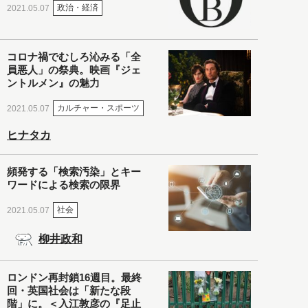
政治・経済
2021.05.07
コロナ禍でむしろ沁みる「全
員悪人」の祭典。映画『ジェ
ントルメン』の魅力
カルチャー・スポーツ
2021.05.07
ヒナタカ
頻発する「検索汚染」とキー
ワードによる検索の限界
社会
2021.05.07
柳井政和
ロンドン再封鎖16週目。最終
回・英国社会は「新たな段
階」に。＜入江敦彦の『足止