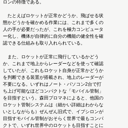
ロンの特徴である。
たとえばロケットが正常かどうか、飛ばせる状
態かどうかを確かめる作業には、これまで多くの
人の手が必要だったが、これを極力コンピュータ
ー化し、機体が自律的に自分の機能の健全性を確
認できる仕組みも取り入れられている。
また、ロケットが正常に飛行しているかどう
か、これまで地上からレーダーなどを使って確認
していたが、これもロケット自身が正常かどうか
を判断できる装置が搭載され、地上のレーダーが
不要になる。いずれはノート・パソコン2台で打
ち上げ可能なほどコンパクトな「モバイル管制」
を目指すという。森田プロマネによると、他国の
ロケット管制システムは（細かい詳細はわからな
いとしながらも）ぜんぜん旧式で、イプシロンが
目指すモバイル管制がおそらく世界で最もコンパ
クトで、いずれ世界中のロケットも目指すことに