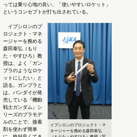
っては乗り心地の良い、「使いやすいロケット」
というコンセプトが打ち出されている。
イプシロンのプ
ロジェクト・マネ
ージャーを務める
森田泰弘（もり
た・やすひろ）教
授は、よく「ガン
プラのようなロケ
ットにしたい」と
語る。ガンプラと
は、バンダイが発
売している『機動
戦士ガンダム』シ
リーズのプラモデ
ルのことで、接着
イプシロンのプロジェクト・マ
剤を使わず簡単
ネージャーを務める森田泰弘
に、格好良くてき
（もりた・やすひろ）教授（写