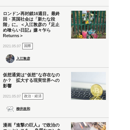
ロンドン再封鎖16週目。最終
回・英国社会は「新たな段
階」に。＜入江敦彦の『足止
め喰らい日記』嫌々乍ら
Returns＞
国際
2021.05.07
入江敦彦
仮想通貨は“仮想”な存在なの
か？ 拡大する現実世界への
影響
政治・経済
2021.05.07
柳井政和
漫画『進撃の巨人』で政治の