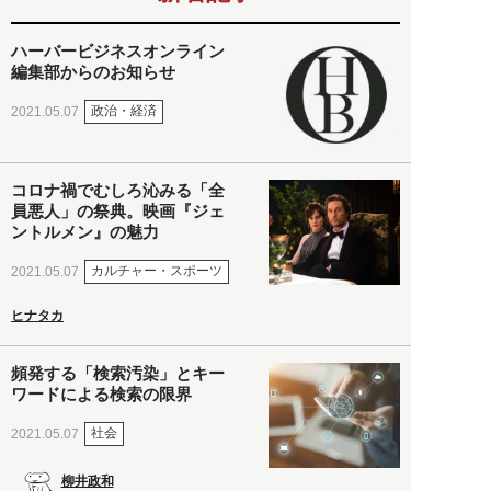
ハーバービジネスオンライン
編集部からのお知らせ
政治・経済
2021.05.07
コロナ禍でむしろ沁みる「全
員悪人」の祭典。映画『ジェ
ントルメン』の魅力
カルチャー・スポーツ
2021.05.07
ヒナタカ
頻発する「検索汚染」とキー
ワードによる検索の限界
社会
2021.05.07
柳井政和