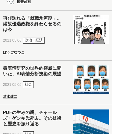
柳井政和
再び訪れる「就職氷河期」。
縁故優遇政権を終わらせるの
は今
政治・経済
2021.05.06
ぼうごなつこ
微表情研究の世界的権威に聞
いた、AI表情分析技術の展望
社会
2021.05.05
清水建二
PDFの生みの親、チャール
ズ・ゲシキ氏死去。その技術
と歴史を振り返る