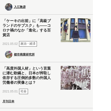
入江敦彦
「ケーキの出前」に「高級ブ
ランドのサブスク」も――コ
ロナ禍のなか「進化」する百
貨店
政治・経済
2021.05.02
都市商業研究所
「高度外国人材」という言葉
に潜む欺瞞と、日本が搾取し
依存する圧倒的多数の外国人
労働者の実像とは？
社会
2021.05.01
月刊日本