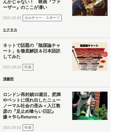
んかじゃない！ 映画『ファ
ーザー』のここが凄い
カルチャー・スポーツ
2021.05.03
ヒナタカ
ネットで話題の「陰謀論チャ
ート」を徹底解説＆日本語訳
してみた
社会
2021.05.03
清義明
ロンドン再封鎖15週目。肥満
やペットに現れ出したニュー
ノーマル社会の歪み＜入江敦
彦の『足止め喰らい日記』
嫌々乍らReturns＞
社会
2021.05.02