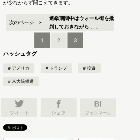
が少なからず聞こえてきます。
選挙期間中はウォール街を批
次のページ
判しておきながら……
1
2
3
ハッシュタグ
アメリカ
トランプ
投資
米大統領選
B!
ブックマーク