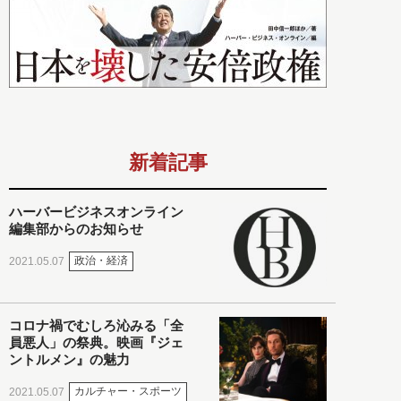
新着記事
ハーバービジネスオンライン
編集部からのお知らせ
政治・経済
2021.05.07
コロナ禍でむしろ沁みる「全
員悪人」の祭典。映画『ジェ
ントルメン』の魅力
カルチャー・スポーツ
2021.05.07