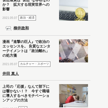
か？ 拡大する現実世界への
影響
政治・経済
2021.05.07
柳井政和
漫画『進撃の巨人』で政治の
エッセンスを。 良質なエンタ
ーテイメントは「政治離れ」
の処方箋
カルチャー・スポーツ
2021.05.07
井田 真人
上司の「応援」なんて部下に
は響かない！？ 今すぐ職場
に導入するべきモチベーショ
ンアップの方法