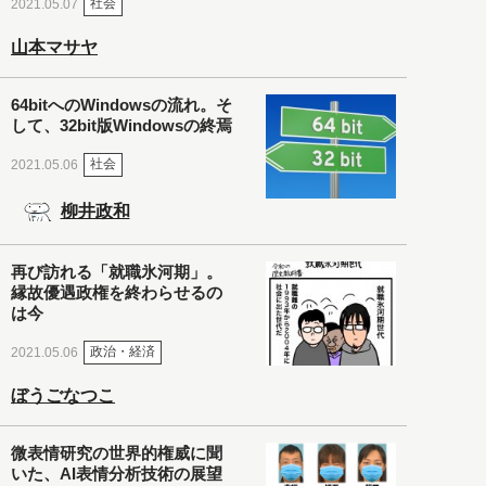
社会
2021.05.07
山本マサヤ
64bitへのWindowsの流れ。そ
して、32bit版Windowsの終焉
社会
2021.05.06
柳井政和
再び訪れる「就職氷河期」。
縁故優遇政権を終わらせるの
は今
政治・経済
2021.05.06
ぼうごなつこ
微表情研究の世界的権威に聞
いた、AI表情分析技術の展望