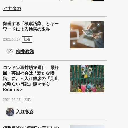
ヒナタカ
頻発する「検索汚染」とキー
ワードによる検索の限界
社会
2021.05.07
柳井政和
ロンドン再封鎖16週目。最終
回・英国社会は「新たな段
階」に。＜入江敦彦の『足止
め喰らい日記』嫌々乍ら
Returns＞
国際
2021.05.07
入江敦彦
仮想通貨は“仮想”な存在なの