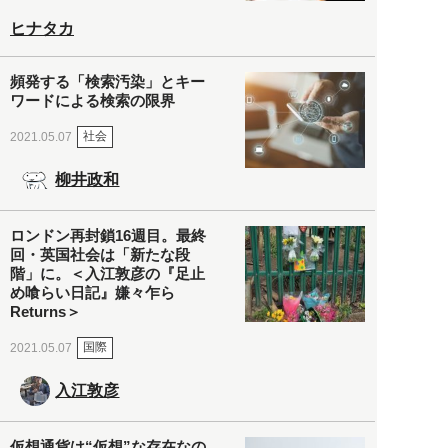
ヒナタカ
頻発する「検索汚染」とキー
ワードによる検索の限界
社会
2021.05.07
柳井政和
ロンドン再封鎖16週目。最終
回・英国社会は「新たな段
階」に。＜入江敦彦の『足止
め喰らい日記』嫌々乍ら
Returns＞
国際
2021.05.07
入江敦彦
仮想通貨は“仮想”な存在なの