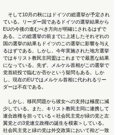
そして10月の秋にはドイツの総選挙が予定され
ている。リーダー国であるドイツの選挙結果から
EUの今後の進むべき方向が明確にされるはずで
ある。この総選挙の前までに上述したそれぞれの
国の選挙の結果もドイツのこの選挙に影響を与え
るはずである。しかし、今年実施された地方選挙
ではキリスト教民主同盟はこれまでで最悪な結果
になっている。先ず、メルケル首相がこの選挙で
党首続投で臨むか否かという疑問もある。しか
し、現在のEUではメルケル首相に代われるリー
ダーは不在である。
しかし、移民問題から彼女への支持は極度に減
少している。また、キリスト教民主同に連携して
連合政権を担っている＜社会民主党が緑の党と左
翼党との3党連立政権の誕生を模索＞している。
社会民主党と緑の党は外交政策において殆ど一致