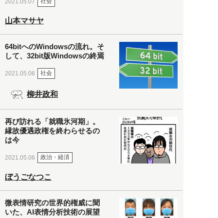
社会
2021.05.07
山本マサヤ
64bitへのWindowsの流れ。そ
して、32bit版Windowsの終焉
社会
2021.05.06
柳井政和
再び訪れる「就職氷河期」。
縁故優遇政権を終わらせるの
は今
政治・経済
2021.05.06
ぼうごなつこ
微表情研究の世界的権威に聞
いた、AI表情分析技術の展望