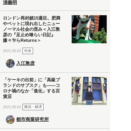
清義明
ロンドン再封鎖15週目。肥満
やペットに現れ出したニュー
ノーマル社会の歪み＜入江敦
彦の『足止め喰らい日記』
嫌々乍らReturns＞
社会
2021.05.02
入江敦彦
「ケーキの出前」に「高級ブ
ランドのサブスク」も――コ
ロナ禍のなか「進化」する百
貨店
政治・経済
2021.05.02
都市商業研究所