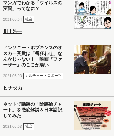
マンガでわかる「ウイルスの
変異」ってなに？
社会
2021.05.04
川上浩一
アンソニー・ホプキンスのオ
スカー受賞は「番狂わせ」な
んかじゃない！ 映画『ファ
ーザー』のここが凄い
カルチャー・スポーツ
2021.05.03
ヒナタカ
ネットで話題の「陰謀論チャ
ート」を徹底解説＆日本語訳
してみた
社会
2021.05.03