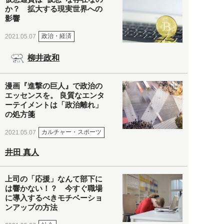
か？ 拡大する現実世界への
影響
政治・経済
2021.05.07
柳井政和
漫画『進撃の巨人』で政治の
エッセンスを。 良質なエンタ
ーテイメントは「政治離れ」
の処方箋
カルチャー・スポーツ
2021.05.07
井田 真人
上司の「応援」なんて部下に
は響かない！？ 今すぐ職場
に導入するべきモチベーショ
ンアップの方法