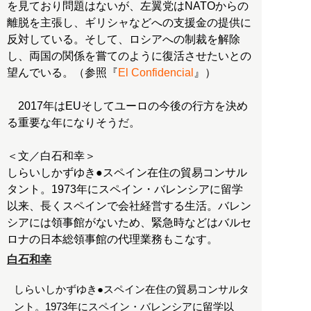
を見ており問題はないが、左翼党はNATOからの
離脱を主張し、ギリシャなどへの支援金の提供に
反対している。そして、ロシアへの制裁を解除
し、両国の関係を嘗てのように復活させたいとの
望んでいる。（参照『
El Confidencial
』）
2017年はEUそしてユーロの今後の行方を決め
る重要な年になりそうだ。
＜文／白石和幸＞
しらいしかずゆき●スペイン在住の貿易コンサル
タント。1973年にスペイン・バレンシアに留学
以来、長くスペインで会社経営する生活。バレン
シアには領事館がないため、緊急時などはバルセ
ロナの日本総領事館の代理業務もこなす。
白石和幸
しらいしかずゆき●スペイン在住の貿易コンサルタ
ント。1973年にスペイン・バレンシアに留学以