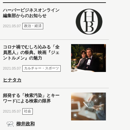
ハーバービジネスオンライン
編集部からのお知らせ
政治・経済
2021.05.07
コロナ禍でむしろ沁みる「全
員悪人」の祭典。映画『ジェ
ントルメン』の魅力
カルチャー・スポーツ
2021.05.07
ヒナタカ
頻発する「検索汚染」とキー
ワードによる検索の限界
社会
2021.05.07
柳井政和