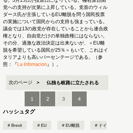
る。3月15日が投票日になっている。極右派自由
党への支持が次第に上昇している。党首のウィル
ダース氏が主張しているEU離脱を問う国民投票
の実施について国民からの支持も強まっている。
議会では13の政党が存在していることから連合政
権となり、自由党だけの単独政権にはならない。
その分、過激な政治決定は出来ないが、＜EU離
脱を希望している国民が25％＞もいて、これはイ
タリアよりも高いパーセンテージである。（参
照：『
La Infomacion
』）。
次のページ
仏独も岐路に立たされる
1
2
3
4
ハッシュタグ
Brexit
EU
EU離脱
ドイ