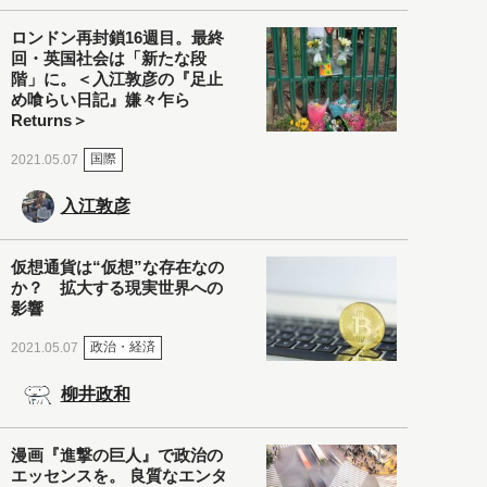
ロンドン再封鎖16週目。最終
回・英国社会は「新たな段
階」に。＜入江敦彦の『足止
め喰らい日記』嫌々乍ら
Returns＞
国際
2021.05.07
入江敦彦
仮想通貨は“仮想”な存在なの
か？ 拡大する現実世界への
影響
政治・経済
2021.05.07
柳井政和
漫画『進撃の巨人』で政治の
エッセンスを。 良質なエンタ