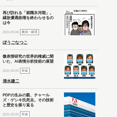
再び訪れる「就職氷河期」。
縁故優遇政権を終わらせるの
は今
政治・経済
2021.05.06
ぼうごなつこ
微表情研究の世界的権威に聞
いた、AI表情分析技術の展望
社会
2021.05.05
清水建二
PDFの生みの親、チャール
ズ・ゲシキ氏死去。その技術
と歴史を振り返る
社会
2021.05.05