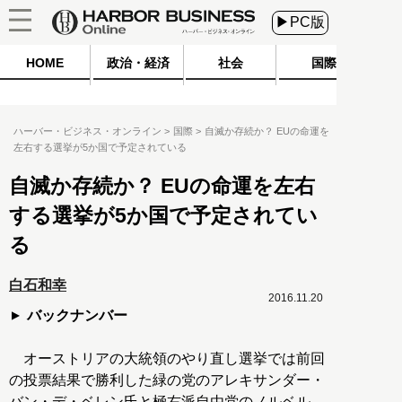
▶PC版
HOME
政治・経済
社会
国際
ハーバー・ビジネス・オンライン
国際
自滅か存続か？ EUの命運を
左右する選挙が5か国で予定されている
自滅か存続か？ EUの命運を左右
する選挙が5か国で予定されてい
る
白石和幸
2016.11.20
バックナンバー
オーストリアの大統領のやり直し選挙では前回
の投票結果で勝利した緑の党のアレキサンダー・
バン・デ・ベレン氏と極右派自由党のノルベル