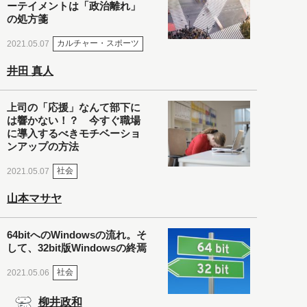
ーテイメントは「政治離れ」
の処方箋
カルチャー・スポーツ
2021.05.07
井田 真人
上司の「応援」なんて部下に
は響かない！？ 今すぐ職場
に導入するべきモチベーショ
ンアップの方法
社会
2021.05.07
山本マサヤ
64bitへのWindowsの流れ。そ
して、32bit版Windowsの終焉
社会
2021.05.06
柳井政和