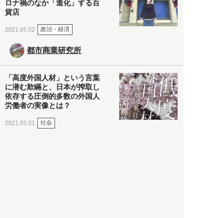
ロナ禍のなか「進化」する百
貨店
政治・経済
2021.05.02
都市商業研究所
「高度外国人材」という言葉
に潜む欺瞞と、日本が搾取し
依存する圧倒的多数の外国人
労働者の実像とは？
社会
2021.05.01
月刊日本
以前の記事をもっと見る