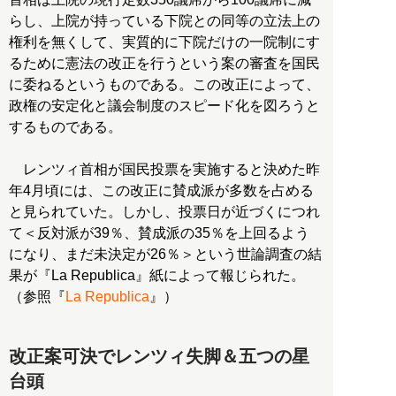
らし、上院が持っている下院との同等の立法上の
権利を無くして、実質的に下院だけの一院制にす
るために憲法の改正を行うという案の審査を国民
に委ねるというものである。この改正によって、
政権の安定化と議会制度のスピード化を図ろうと
するものである。
レンツィ首相が国民投票を実施すると決めた昨
年4月頃には、この改正に賛成派が多数を占める
と見られていた。しかし、投票日が近づくにつれ
て＜反対派が39％、賛成派の35％を上回るよう
になり、まだ未決定が26％＞という世論調査の結
果が『La Republica』紙によって報じられた。
（参照『
La Republica
』）
改正案可決でレンツィ失脚＆五つの星
台頭