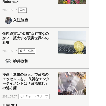
Returns＞
国際
2021.05.07
入江敦彦
仮想通貨は“仮想”な存在なの
か？ 拡大する現実世界への
影響
政治・経済
2021.05.07
柳井政和
漫画『進撃の巨人』で政治の
エッセンスを。 良質なエンタ
ーテイメントは「政治離れ」
の処方箋
カルチャー・スポーツ
2021.05.07
井田 真人