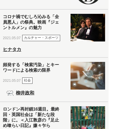
コロナ禍でむしろ沁みる「全
員悪人」の祭典。映画『ジェ
ントルメン』の魅力
カルチャー・スポーツ
2021.05.07
ヒナタカ
頻発する「検索汚染」とキー
ワードによる検索の限界
社会
2021.05.07
柳井政和
ロンドン再封鎖16週目。最終
回・英国社会は「新たな段
階」に。＜入江敦彦の『足止
め喰らい日記』嫌々乍ら