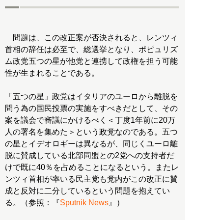
問題は、この改正案が否決されると、レンツィ
首相の辞任は必至で、総選挙となり、ポピュリズ
ム政党五つの星が他党と連携して政権を担う可能
性が生まれることである。
「五つの星」政党はイタリアのユーロから離脱を
問う為の国民投票の実施をすべきだとして、その
案を議会で審議にかけるべく＜丁度1年前に20万
人の署名を集めた＞という政党なのである。五つ
の星とイデオロギーは異なるが、同じくユーロ離
脱に賛成している北部同盟との2党への支持者だ
けで既に40％を占めることになるという。またレ
ンツィ首相が率いる民主党も党内がこの改正に賛
成と反対に二分しているという問題を抱えてい
る。（参照：『
Sputnik News
』）