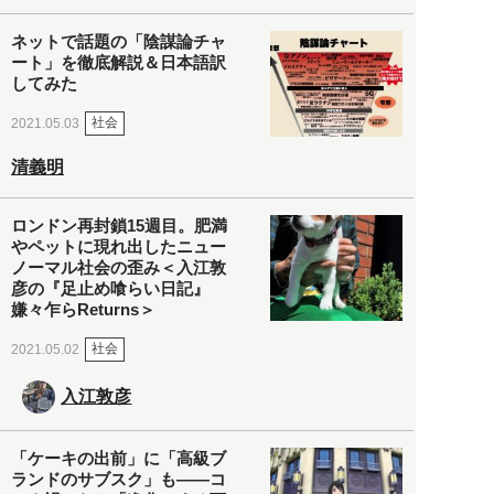
ネットで話題の「陰謀論チャ
ート」を徹底解説＆日本語訳
してみた
社会
2021.05.03
清義明
ロンドン再封鎖15週目。肥満
やペットに現れ出したニュー
ノーマル社会の歪み＜入江敦
彦の『足止め喰らい日記』
嫌々乍らReturns＞
社会
2021.05.02
入江敦彦
「ケーキの出前」に「高級ブ
ランドのサブスク」も――コ