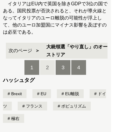
イタリアはEU内で英国を除きGDPで3位の国で
ある。国民投票が否決されると、それが導火線と
なってイタリアのユーロ離脱の可能性が浮上し
て、他のユーロ加盟国にマイナス影響を及ぼすの
は必至である。
大統領選「やり直し」のオー
次のページ
ストリア
1
2
3
4
ハッシュタグ
Brexit
EU
EU離脱
ドイ
ツ
フランス
ポピュリズム
極右