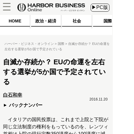
▶PC版
HOME
政治・経済
社会
国際
ハーバー・ビジネス・オンライン
国際
自滅か存続か？ EUの命運を
左右する選挙が5か国で予定されている
自滅か存続か？ EUの命運を左右
する選挙が5か国で予定されてい
る
白石和幸
2016.11.20
バックナンバー
イタリアの国民投票は、これまで上院と下院が
同じ立法制度の権利をもっているのを、レンツィ
首相は上院の現行定数350議席から100議席に減