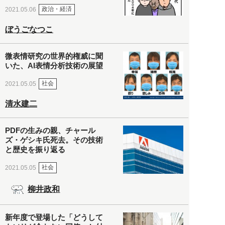
政治・経済
2021.05.06
ぼうごなつこ
微表情研究の世界的権威に聞
いた、AI表情分析技術の展望
社会
2021.05.05
清水建二
PDFの生みの親、チャール
ズ・ゲシキ氏死去。その技術
と歴史を振り返る
社会
2021.05.05
柳井政和
新年度で登場した「どうして