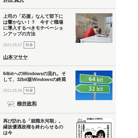
上司の「応援」なんて部下に
は響かない！？ 今すぐ職場
に導入するべきモチベーショ
ンアップの方法
社会
2021.05.07
山本マサヤ
64bitへのWindowsの流れ。そ
して、32bit版Windowsの終焉
社会
2021.05.06
柳井政和
再び訪れる「就職氷河期」。
縁故優遇政権を終わらせるの
は今