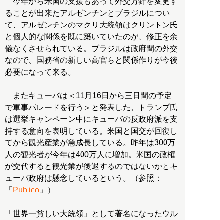
今年から米国の支援もあって外交方針を変更す
ることが出来たアルゼンチンとブラジルについ
て、アルゼンチンのマクリ大統領はクリントン氏
と個人的な関係を既に築いていたのが、修正を余
儀なくさせられている。ブラジルは政府間の外交
なので、国務省の新しい高官らと関係作りが今後
必要になって来る。
またキューバは＜11月16日から三日間の予定
で軍事パレードを行う＞と発表した。トランプ氏
は選挙キャンペーン中にキューバの反政府派を支
持する意向を表明している。米国と国交が回復し
てから観光産業が急成長している。昨年は300万
人の観光者が今年は400万人に増加。米国の政権
が交代すると観光業が後退するのではないかとキ
ューバ政府は懸念しているという。（参照：
「
Publico
」）
「世界一貧しい大統領」として著名になったウル