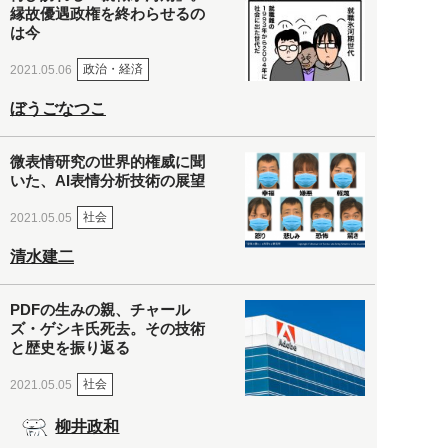
縁故優遇政権を終わらせるの
は今
政治・経済
2021.05.06
ぼうごなつこ
微表情研究の世界的権威に聞
いた、AI表情分析技術の展望
社会
2021.05.05
清水建二
PDFの生みの親、チャール
ズ・ゲシキ氏死去。その技術
と歴史を振り返る
社会
2021.05.05
柳井政和