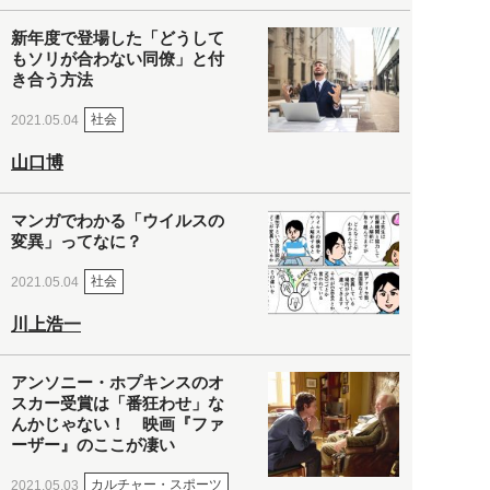
新年度で登場した「どうして
もソリが合わない同僚」と付
き合う方法
社会
2021.05.04
山口博
マンガでわかる「ウイルスの
変異」ってなに？
社会
2021.05.04
川上浩一
アンソニー・ホプキンスのオ
スカー受賞は「番狂わせ」な
んかじゃない！ 映画『ファ
ーザー』のここが凄い
カルチャー・スポーツ
2021.05.03