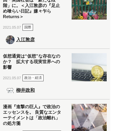
階」に。＜入江敦彦の『足止
め喰らい日記』嫌々乍ら
Returns＞
国際
2021.05.07
入江敦彦
仮想通貨は“仮想”な存在なの
か？ 拡大する現実世界への
影響
政治・経済
2021.05.07
柳井政和
漫画『進撃の巨人』で政治の
エッセンスを。 良質なエンタ
ーテイメントは「政治離れ」
の処方箋