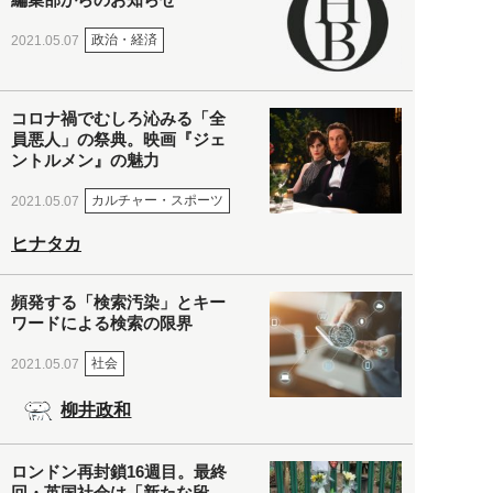
政治・経済
2021.05.07
コロナ禍でむしろ沁みる「全
員悪人」の祭典。映画『ジェ
ントルメン』の魅力
カルチャー・スポーツ
2021.05.07
ヒナタカ
頻発する「検索汚染」とキー
ワードによる検索の限界
社会
2021.05.07
柳井政和
ロンドン再封鎖16週目。最終
回・英国社会は「新たな段