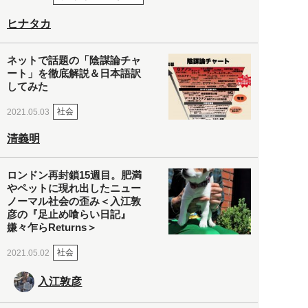
ヒナタカ
ネットで話題の「陰謀論チャ
ート」を徹底解説＆日本語訳
してみた
社会
2021.05.03
清義明
ロンドン再封鎖15週目。肥満
やペットに現れ出したニュー
ノーマル社会の歪み＜入江敦
彦の『足止め喰らい日記』
嫌々乍らReturns＞
社会
2021.05.02
入江敦彦