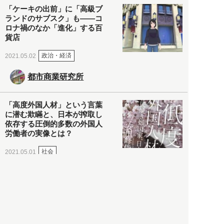
「ケーキの出前」に「高級ブ
ランドのサブスク」も――コ
ロナ禍のなか「進化」する百
貨店
政治・経済
2021.05.02
都市商業研究所
「高度外国人材」という言葉
に潜む欺瞞と、日本が搾取し
依存する圧倒的多数の外国人
労働者の実像とは？
社会
2021.05.01
月刊日本
以前の記事をもっと見る