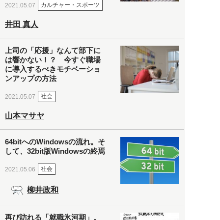
カルチャー・スポーツ
2021.05.07
井田 真人
上司の「応援」なんて部下に
は響かない！？ 今すぐ職場
に導入するべきモチベーショ
ンアップの方法
社会
2021.05.07
山本マサヤ
64bitへのWindowsの流れ。そ
して、32bit版Windowsの終焉
社会
2021.05.06
柳井政和
再び訪れる「就職氷河期」。