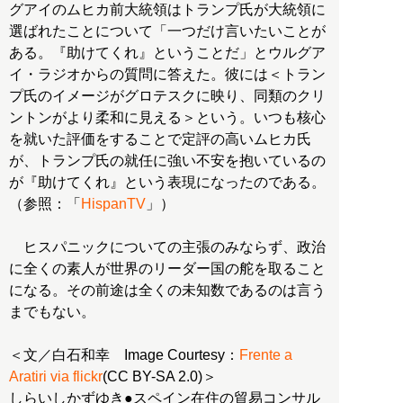
グアイのムヒカ前大統領はトランプ氏が大統領に
選ばれたことについて「一つだけ言いたいことが
ある。『助けてくれ』ということだ」とウルグア
イ・ラジオからの質問に答えた。彼には＜トラン
プ氏のイメージがグロテスクに映り、同類のクリ
ントンがより柔和に見える＞という。いつも核心
を就いた評価をすることで定評の高いムヒカ氏
が、トランプ氏の就任に強い不安を抱いているの
が『助けてくれ』という表現になったのである。
（参照：「
HispanTV
」）
ヒスパニックについての主張のみならず、政治
に全くの素人が世界のリーダー国の舵を取ること
になる。その前途は全くの未知数であるのは言う
までもない。
＜文／白石和幸 Image Courtesy：
Frente a
Aratiri via flickr
(CC BY-SA 2.0)＞
しらいしかずゆき●スペイン在住の貿易コンサル