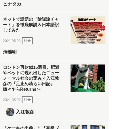
ヒナタカ
ネットで話題の「陰謀論チャ
ート」を徹底解説＆日本語訳
してみた
社会
2021.05.03
清義明
ロンドン再封鎖15週目。肥満
やペットに現れ出したニュー
ノーマル社会の歪み＜入江敦
彦の『足止め喰らい日記』
嫌々乍らReturns＞
社会
2021.05.02
入江敦彦
「ケーキの出前」に「高級ブ