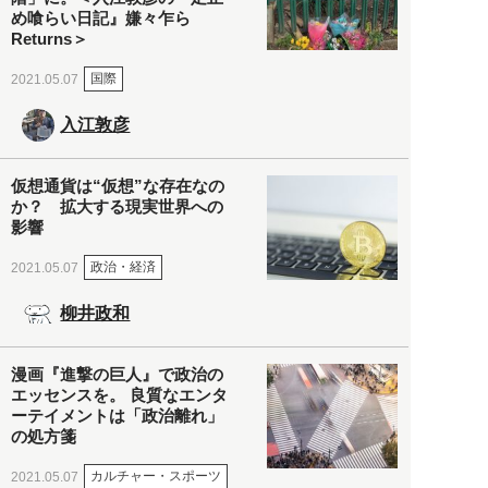
め喰らい日記』嫌々乍ら
Returns＞
国際
2021.05.07
入江敦彦
仮想通貨は“仮想”な存在なの
か？ 拡大する現実世界への
影響
政治・経済
2021.05.07
柳井政和
漫画『進撃の巨人』で政治の
エッセンスを。 良質なエンタ
ーテイメントは「政治離れ」
の処方箋
カルチャー・スポーツ
2021.05.07