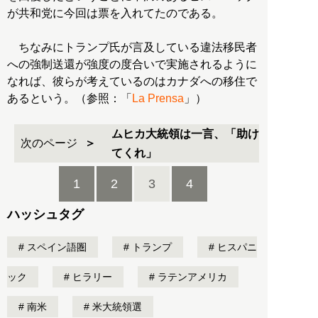
が共和党に今回は票を入れてたのである。
ちなみにトランプ氏が言及している違法移民者
への強制送還が強度の度合いで実施されるように
なれば、彼らが考えているのはカナダへの移住で
あるという。（参照：「
La Prensa
」）
ムヒカ大統領は一言、「助け
次のページ
てくれ」
1
2
3
4
ハッシュタグ
スペイン語圏
トランプ
ヒスパニ
ック
ヒラリー
ラテンアメリカ
南米
米大統領選