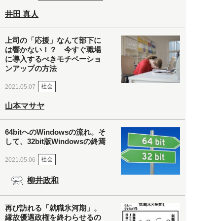
井田 真人
上司の「応援」なんて部下に
は響かない！？ 今すぐ職場
に導入するべきモチベーショ
ンアップの方法
社会
2021.05.07
山本マサヤ
64bitへのWindowsの流れ。そ
して、32bit版Windowsの終焉
社会
2021.05.06
柳井政和
再び訪れる「就職氷河期」。
縁故優遇政権を終わらせるの