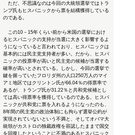
ただ、不思議なのは今回の大統領選挙ではトラ
ンプ氏もヒスパニックから票を結構獲得している
のである。
この10－15年くらい前から米国の選挙におけ
るヒスパニックの支持が当選に大きく影響するよ
うになっていると言われており、ヒスパニックは
基本的には民主党支持者が多い。だから、ヒスパ
ニックの投票率が高いと民主党の候補が当選する
確率が高いとされている。しかし、今回の選挙で
鍵を握っていたフロリダ州の人口250万人のマイ
アミ地区ではクリントン氏が66.04％の得票率で
あるが、トランプ氏が31.22％と共和党候補とし
ては高い得票率を獲得しているのである。ヒスパ
ニックが共和党に票を入れるようになったのも、
8年間の民主党の政治体制にも拘らず選挙公約が
実現されていないという不満と、そしてオバマ大
統領がカストロの独裁政権を容認したままで国交
を回復したということに不満のあるヒスパニック