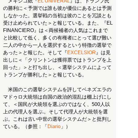
メキシコ紙『
EL UNIVERAL
』は、トランプ氏
の勝利に＜予測では誰も彼が優位にあるとは予測
しなかった。選挙戦の当初は彼のことを冗談とも
受け止められていた＞と報じている。また、『EL
FINANCIERO』は＜両候補者の人気はこれまで
と比較して低く、多くの有権者にとって選び難い
二人の中から一人を選択するという特徴の選挙で
あった＞と報じた。そして『
EXCELSIOR
』は見
出しに＜「クリントンは獲得票ではトランプを上
回った」＞と打ち出し、＜選挙システムによって
トランプが勝利した＞と報じている。
米国のこの選挙システムを評してベネズエラの
マドゥロ大統領は自国の政治的混乱は棚上げにし
て、＜国民が大統領を選ぶのではなく、500人以
上の代理人を選ぶ.。そして代理人が大統領を選
ぶ。これは古い中世の選挙システムだ＞と批判し
ている。（参照：「
Diario
」）