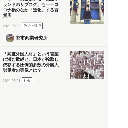
ランドのサブスク」も――コ
ロナ禍のなか「進化」する百
貨店
政治・経済
2021.05.02
都市商業研究所
「高度外国人材」という言葉
に潜む欺瞞と、日本が搾取し
依存する圧倒的多数の外国人
労働者の実像とは？
社会
2021.05.01
月刊日本
以前の記事をもっと見る