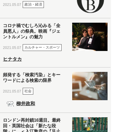
政治・経済
2021.05.07
コロナ禍でむしろ沁みる「全
員悪人」の祭典。映画『ジェ
ントルメン』の魅力
カルチャー・スポーツ
2021.05.07
ヒナタカ
頻発する「検索汚染」とキー
ワードによる検索の限界
社会
2021.05.07
柳井政和
ロンドン再封鎖16週目。最終
回・英国社会は「新たな段
階」に。＜入江敦彦の『足止