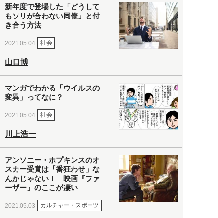
新年度で登場した「どうして
もソリが合わない同僚」と付
き合う方法
社会
2021.05.04
山口博
マンガでわかる「ウイルスの
変異」ってなに？
社会
2021.05.04
川上浩一
アンソニー・ホプキンスのオ
スカー受賞は「番狂わせ」な
んかじゃない！ 映画『ファ
ーザー』のここが凄い
カルチャー・スポーツ
2021.05.03