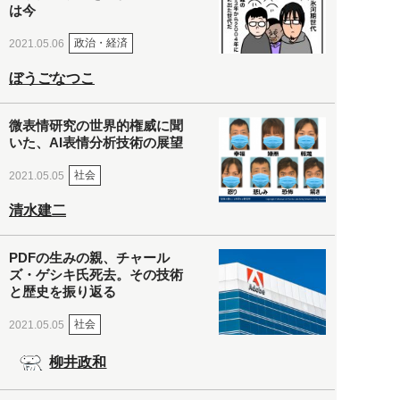
は今
政治・経済
2021.05.06
ぼうごなつこ
微表情研究の世界的権威に聞
いた、AI表情分析技術の展望
社会
2021.05.05
清水建二
PDFの生みの親、チャール
ズ・ゲシキ氏死去。その技術
と歴史を振り返る
社会
2021.05.05
柳井政和