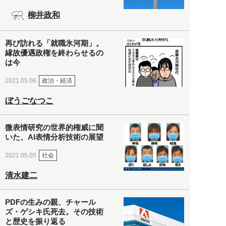
柳井政和
再び訪れる「就職氷河期」。
縁故優遇政権を終わらせるの
は今
政治・経済
2021.05.06
ぼうごなつこ
微表情研究の世界的権威に聞
いた、AI表情分析技術の展望
社会
2021.05.05
清水建二
PDFの生みの親、チャール
ズ・ゲシキ氏死去。その技術
と歴史を振り返る