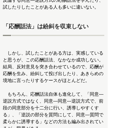
反論する同意―逆説方式の応酬話法を学んだり、
試したりしたことがある人も多いに違いない。
「応酬話法」は紛糾を収束しない
しかし、試したことがある方は、実感している
と思うが、この応酬話法、なかなか成功しない。
結局、反対意見を突き合わせているので、応酬が
応酬を生み、紛糾して投げ出したり、あきらめの
境地に言ったりするケースがほとんどだ。
もちろん、応酬話法自体も進化して、「同意―
逆説方式ではなく、同意―同意―逆説方式で、前
段の同意部分を十二分に行い、誘導しやすくす
る」、「逆説の部分を質問にして、同意―質問で
柔らかに誘導する」などの方法も編み出されてい