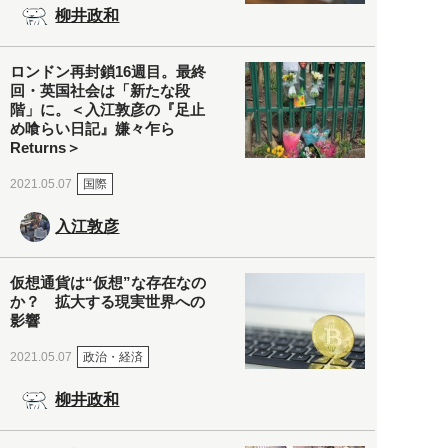
柳井政和
ロンドン再封鎖16週目。最終
回・英国社会は「新たな段
階」に。＜入江敦彦の『足止
め喰らい日記』嫌々乍ら
Returns＞
国際
2021.05.07
入江敦彦
仮想通貨は“仮想”な存在なの
か？ 拡大する現実世界への
影響
政治・経済
2021.05.07
柳井政和