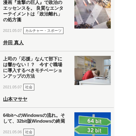
漫画『進撃の巨人』で政治の
エッセンスを。 良質なエンタ
ーテイメントは「政治離れ」
の処方箋
カルチャー・スポーツ
2021.05.07
井田 真人
上司の「応援」なんて部下に
は響かない！？ 今すぐ職場
に導入するべきモチベーショ
ンアップの方法
社会
2021.05.07
山本マサヤ
64bitへのWindowsの流れ。そ
して、32bit版Windowsの終焉
社会
2021.05.06