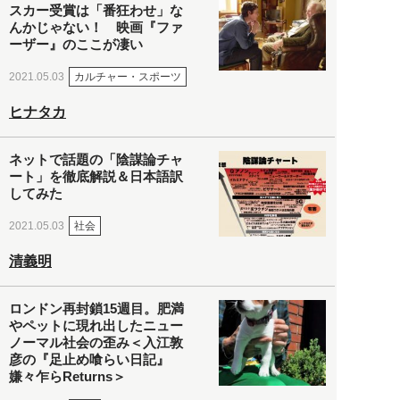
スカー受賞は「番狂わせ」な
んかじゃない！ 映画『ファ
ーザー』のここが凄い
カルチャー・スポーツ
2021.05.03
ヒナタカ
ネットで話題の「陰謀論チャ
ート」を徹底解説＆日本語訳
してみた
社会
2021.05.03
清義明
ロンドン再封鎖15週目。肥満
やペットに現れ出したニュー
ノーマル社会の歪み＜入江敦
彦の『足止め喰らい日記』
嫌々乍らReturns＞