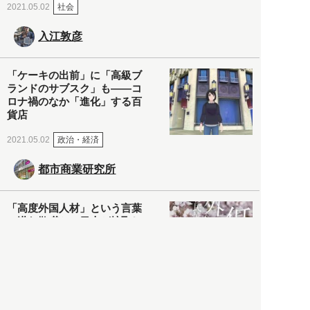
社会
2021.05.02
入江敦彦
「ケーキの出前」に「高級ブ
ランドのサブスク」も――コ
ロナ禍のなか「進化」する百
貨店
政治・経済
2021.05.02
都市商業研究所
「高度外国人材」という言葉
に潜む欺瞞と、日本が搾取し
依存する圧倒的多数の外国人
労働者の実像とは？
社会
2021.05.01
月刊日本