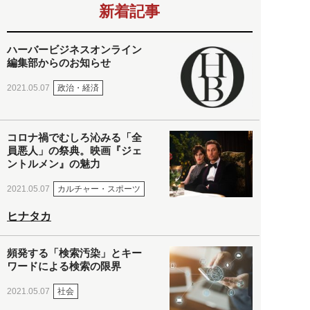
新着記事
ハーバービジネスオンライン
編集部からのお知らせ
政治・経済
2021.05.07
コロナ禍でむしろ沁みる「全
員悪人」の祭典。映画『ジェ
ントルメン』の魅力
カルチャー・スポーツ
2021.05.07
ヒナタカ
頻発する「検索汚染」とキー
ワードによる検索の限界
社会
2021.05.07