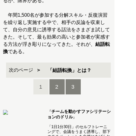
るが、限界がある。
年間1,500名が参加する分解スキル・反復演習
を繰り返し実施する中で、相手の反論を収束し
て、自分の意見に誘導する話法をさまざま試して
きた。そして、最も効果の高いと参加者が実感す
る方法が浮き彫りになってきた。それが、
結語転
換
である。
次のページ
「結語転換」とは？
1
2
3
チームを動かすファシリテーシ
『
ョンのドリル
』
「1日1分30日」のセルフトレーニ
ングで、会議をうまく誘導し、部下