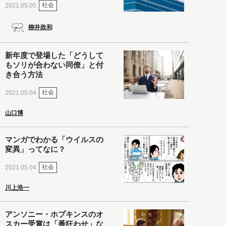
社会
2021.05.05
柳井政和
新年度で登場した「どうして
もソリが合わない同僚」と付
き合う方法
社会
2021.05.04
山口博
マンガでわかる「ウイルスの
変異」ってなに？
社会
2021.05.04
川上浩一
アンソニー・ホプキンスのオ
スカー受賞は「番狂わせ」な