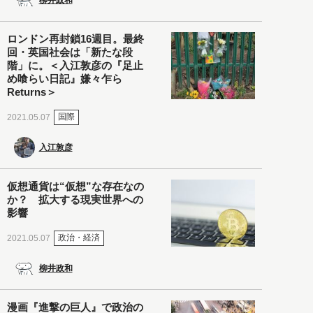
ロンドン再封鎖16週目。最終
回・英国社会は「新たな段
階」に。＜入江敦彦の『足止
め喰らい日記』嫌々乍ら
Returns＞
国際
2021.05.07
入江敦彦
仮想通貨は“仮想”な存在なの
か？ 拡大する現実世界への
影響
政治・経済
2021.05.07
柳井政和
漫画『進撃の巨人』で政治の