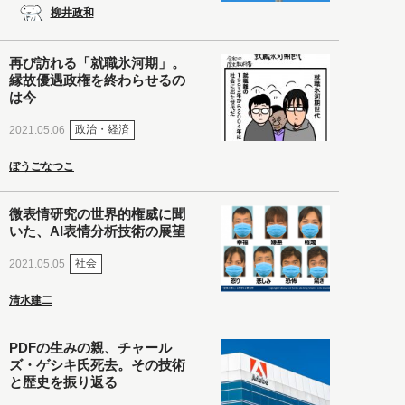
柳井政和
再び訪れる「就職氷河期」。
縁故優遇政権を終わらせるの
は今
政治・経済
2021.05.06
ぼうごなつこ
微表情研究の世界的権威に聞
いた、AI表情分析技術の展望
社会
2021.05.05
清水建二
PDFの生みの親、チャール
ズ・ゲシキ氏死去。その技術
と歴史を振り返る