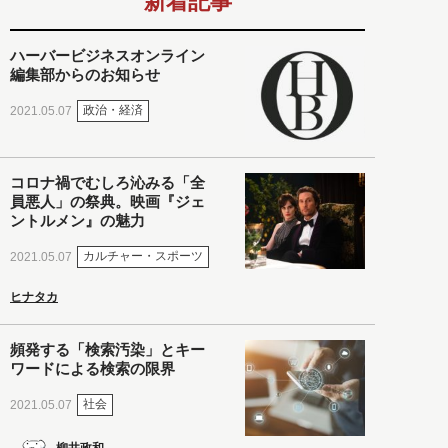
新着記事
ハーバービジネスオンライン
編集部からのお知らせ
政治・経済
2021.05.07
コロナ禍でむしろ沁みる「全
員悪人」の祭典。映画『ジェ
ントルメン』の魅力
カルチャー・スポーツ
2021.05.07
ヒナタカ
頻発する「検索汚染」とキー
ワードによる検索の限界
社会
2021.05.07
柳井政和