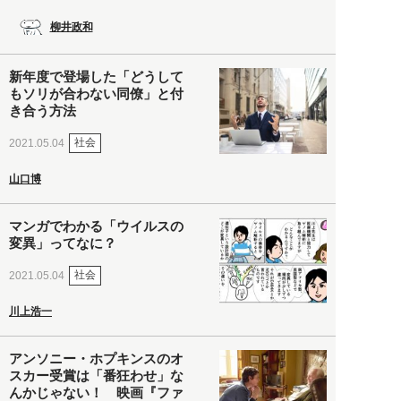
柳井政和
新年度で登場した「どうして
もソリが合わない同僚」と付
き合う方法
社会
2021.05.04
山口博
マンガでわかる「ウイルスの
変異」ってなに？
社会
2021.05.04
川上浩一
アンソニー・ホプキンスのオ
スカー受賞は「番狂わせ」な
んかじゃない！ 映画『ファ