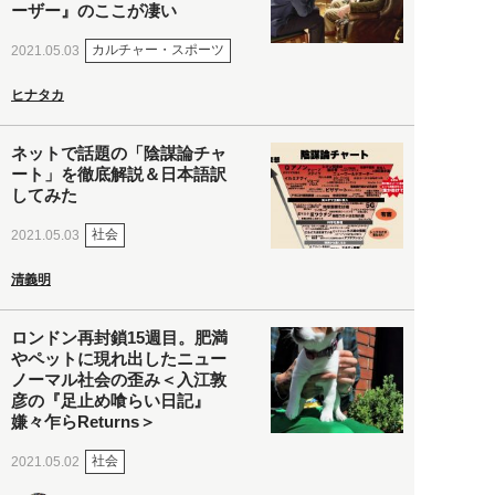
ーザー』のここが凄い
カルチャー・スポーツ
2021.05.03
ヒナタカ
ネットで話題の「陰謀論チャ
ート」を徹底解説＆日本語訳
してみた
社会
2021.05.03
清義明
ロンドン再封鎖15週目。肥満
やペットに現れ出したニュー
ノーマル社会の歪み＜入江敦
彦の『足止め喰らい日記』
嫌々乍らReturns＞
社会
2021.05.02