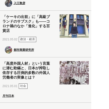
入江敦彦
「ケーキの出前」に「高級ブ
ランドのサブスク」も――コ
ロナ禍のなか「進化」する百
貨店
政治・経済
2021.05.02
都市商業研究所
「高度外国人材」という言葉
に潜む欺瞞と、日本が搾取し
依存する圧倒的多数の外国人
労働者の実像とは？
社会
2021.05.01
月刊日本