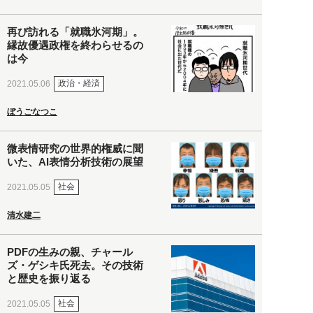
再び訪れる「就職氷河期」。
縁故優遇政権を終わらせるの
は今
政治・経済
2021.05.06
ぼうごなつこ
微表情研究の世界的権威に聞
いた、AI表情分析技術の展望
社会
2021.05.05
清水建二
PDFの生みの親、チャール
ズ・ゲシキ氏死去。その技術
と歴史を振り返る
社会
2021.05.05