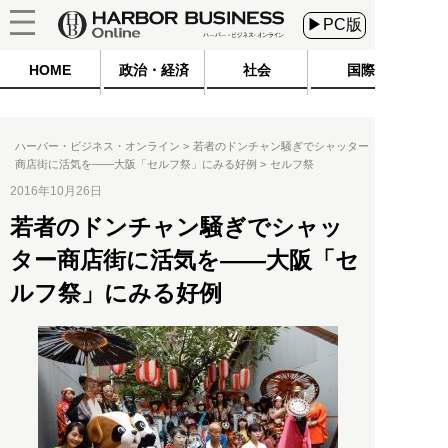
▶PC版
HOME
政治・経済
社会
国際
ハーバー・ビジネス・オンライン
若者のドンチャン騒ぎでシャッター
商店街に活気を――大阪「セルフ祭」にみる好例
セルフ祭
2016年10月26日
若者のドンチャン騒ぎでシャッ
ター商店街に活気を――大阪「セ
ルフ祭」にみる好例