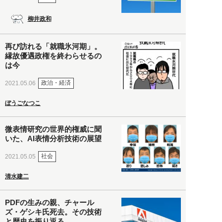
柳井政和
再び訪れる「就職氷河期」。
縁故優遇政権を終わらせるの
は今
政治・経済
2021.05.06
ぼうごなつこ
微表情研究の世界的権威に聞
いた、AI表情分析技術の展望
社会
2021.05.05
清水建二
PDFの生みの親、チャール
ズ・ゲシキ氏死去。その技術
と歴史を振り返る