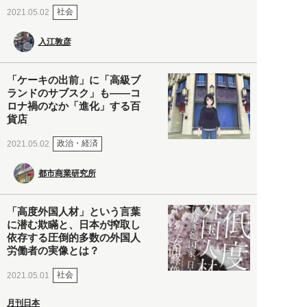
社会
2021.05.02
入江敦彦
「ケーキの出前」に「高級ブ
ランドのサブスク」も――コ
ロナ禍のなか「進化」する百
貨店
政治・経済
2021.05.02
都市商業研究所
「高度外国人材」という言葉
に潜む欺瞞と、日本が搾取し
依存する圧倒的多数の外国人
労働者の実像とは？
社会
2021.05.01
月刊日本