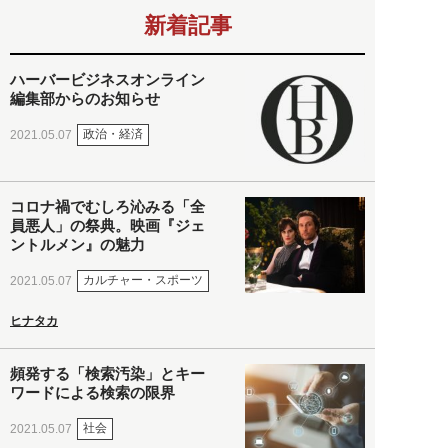
新着記事
ハーバービジネスオンライン
編集部からのお知らせ
政治・経済
2021.05.07
コロナ禍でむしろ沁みる「全
員悪人」の祭典。映画『ジェ
ントルメン』の魅力
カルチャー・スポーツ
2021.05.07
ヒナタカ
頻発する「検索汚染」とキー
ワードによる検索の限界
社会
2021.05.07