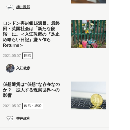
柳井政和
ロンドン再封鎖16週目。最終
回・英国社会は「新たな段
階」に。＜入江敦彦の『足止
め喰らい日記』嫌々乍ら
Returns＞
国際
2021.05.07
入江敦彦
仮想通貨は“仮想”な存在なの
か？ 拡大する現実世界への
影響
政治・経済
2021.05.07
柳井政和