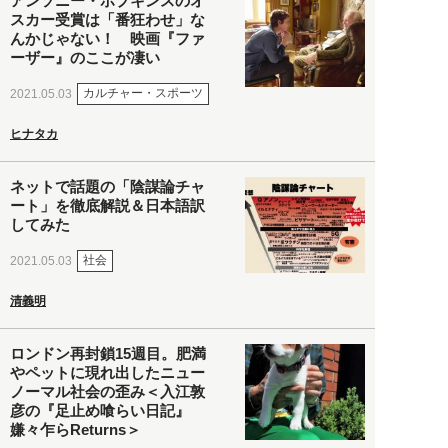
アンソニー・ホプキンスのオ
スカー受賞は「番狂わせ」な
んかじゃない！ 映画『ファ
ーザー』のここが凄い
カルチャー・スポーツ
2021.05.03
ヒナタカ
ネットで話題の「陰謀論チャ
ート」を徹底解説＆日本語訳
してみた
社会
2021.05.03
清義明
ロンドン再封鎖15週目。肥満
やペットに現れ出したニュー
ノーマル社会の歪み＜入江敦
彦の『足止め喰らい日記』
嫌々乍らReturns＞