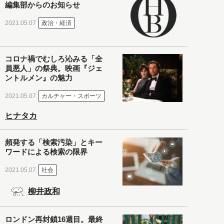
編集部からのお知らせ
政治・経済
2021.05.07
コロナ禍でむしろ沁みる「全
員悪人」の祭典。映画『ジェ
ントルメン』の魅力
カルチャー・スポーツ
2021.05.07
ヒナタカ
頻発する「検索汚染」とキー
ワードによる検索の限界
社会
2021.05.07
柳井政和
ロンドン再封鎖16週目。最終