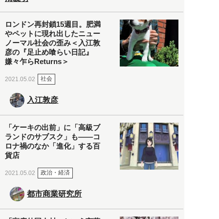
ロンドン再封鎖15週目。肥満
やペットに現れ出したニュー
ノーマル社会の歪み＜入江敦
彦の『足止め喰らい日記』
嫌々乍らReturns＞
社会
2021.05.02
入江敦彦
「ケーキの出前」に「高級ブ
ランドのサブスク」も――コ
ロナ禍のなか「進化」する百
貨店
政治・経済
2021.05.02
都市商業研究所