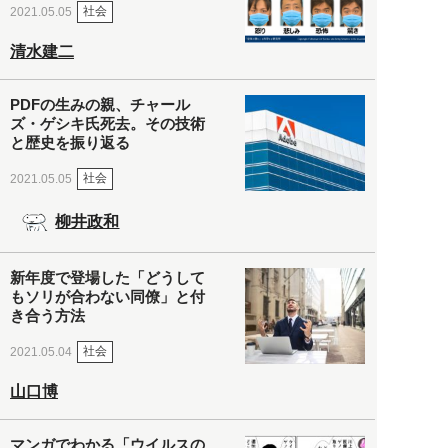
社会
2021.05.05
清水建二
PDFの生みの親、チャール
ズ・ゲシキ氏死去。その技術
と歴史を振り返る
社会
2021.05.05
柳井政和
新年度で登場した「どうして
もソリが合わない同僚」と付
き合う方法
社会
2021.05.04
山口博
マンガでわかる「ウイルスの