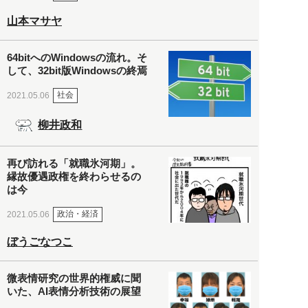
山本マサヤ
64bitへのWindowsの流れ。そ
して、32bit版Windowsの終焉
社会
2021.05.06
柳井政和
再び訪れる「就職氷河期」。
縁故優遇政権を終わらせるの
は今
政治・経済
2021.05.06
ぼうごなつこ
微表情研究の世界的権威に聞
いた、AI表情分析技術の展望