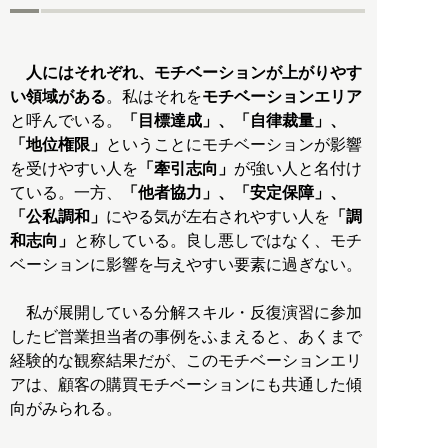
人にはそれぞれ、モチベーションが上がりやす
い領域がある
。私はそれを
モチベーションエリア
と呼んでいる。
「目標達成」、「自律裁量」、
「地位権限」
ということにモチベーションが影響
を受けやすい人を
「牽引志向」
が強い人と名付け
ている。一方、
「他者協力」、「安定保障」、
「公私調和」
にやる気が左右されやすい人を
「調
和志向」
と称している。良し悪しではなく、モチ
ベーションに影響を与えやすい要素に過ぎない。
私が展開している分解スキル・反復演習に参加
したビ営業担当者の事例をふまえると、あくまで
経験的な観察結果だが、このモチベーションエリ
アは、顧客の購買モチベーションにも共通した傾
向がみられる。