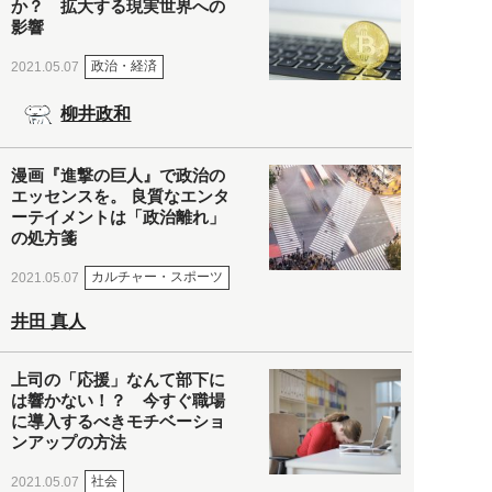
か？ 拡大する現実世界への
影響
政治・経済
2021.05.07
柳井政和
漫画『進撃の巨人』で政治の
エッセンスを。 良質なエンタ
ーテイメントは「政治離れ」
の処方箋
カルチャー・スポーツ
2021.05.07
井田 真人
上司の「応援」なんて部下に
は響かない！？ 今すぐ職場
に導入するべきモチベーショ
ンアップの方法
社会
2021.05.07