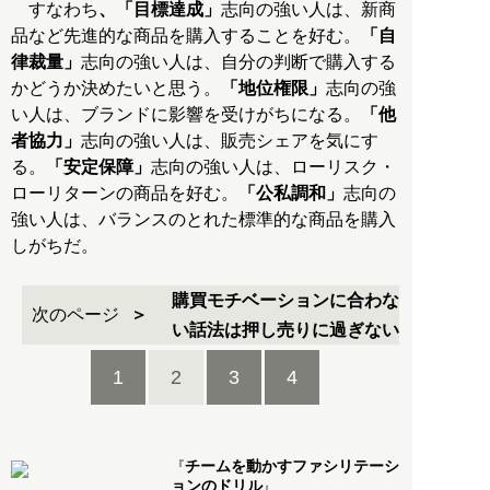
すなわち
、「目標達成」
志向の強い人は、新商
品など先進的な商品を購入することを好む。
「自
律裁量」
志向の強い人は、自分の判断で購入する
かどうか決めたいと思う。
「地位権限」
志向の強
い人は、ブランドに影響を受けがちになる。
「他
者協力」
志向の強い人は、販売シェアを気にす
る。
「安定保障」
志向の強い人は、ローリスク・
ローリターンの商品を好む。
「公私調和」
志向の
強い人は、バランスのとれた標準的な商品を購入
しがちだ。
購買モチベーションに合わな
次のページ
い話法は押し売りに過ぎない
1
2
3
4
チームを動かすファシリテーシ
『
ョンのドリル
』