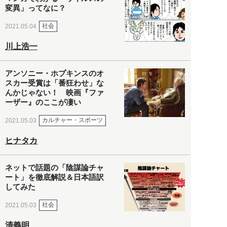
変異」ってなに？
社会
2021.05.04
川上浩一
アンソニー・ホプキンスのオ
スカー受賞は「番狂わせ」な
んかじゃない！ 映画『ファ
ーザー』のここが凄い
カルチャー・スポーツ
2021.05.03
ヒナタカ
ネットで話題の「陰謀論チャ
ート」を徹底解説＆日本語訳
してみた
社会
2021.05.03
清義明