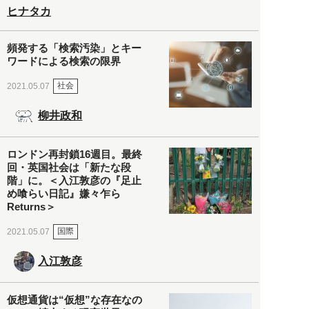
ヒナタカ
頻発する「検索汚染」とキー
ワードによる検索の限界
社会
2021.05.07
柳井政和
ロンドン再封鎖16週目。最終
回・英国社会は「新たな段
階」に。＜入江敦彦の『足止
め喰らい日記』嫌々乍ら
Returns＞
国際
2021.05.07
入江敦彦
仮想通貨は“仮想”な存在なの