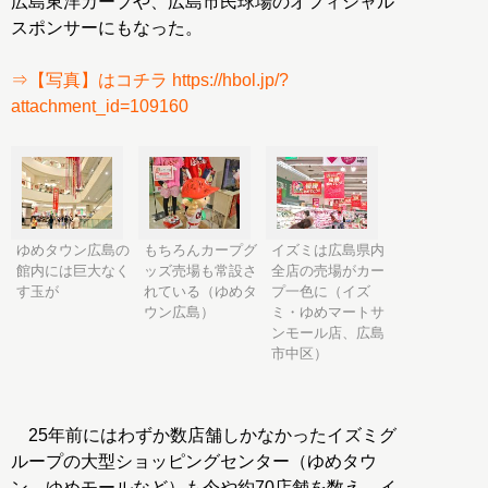
広島東洋カープや、広島市民球場のオフィシャル
スポンサーにもなった。
⇒【写真】はコチラ https://hbol.jp/?
attachment_id=109160
ゆめタウン広島の
もちろんカープグ
イズミは広島県内
館内には巨大なく
ッズ売場も常設さ
全店の売場がカー
す玉が
れている（ゆめタ
プ一色に（イズ
ウン広島）
ミ・ゆめマートサ
ンモール店、広島
市中区）
25年前にはわずか数店舗しかなかったイズミグ
ループの大型ショッピングセンター（ゆめタウ
ン、ゆめモールなど）も今や約70店舗を数え、イ