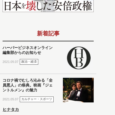
新着記事
ハーバービジネスオンライン
編集部からのお知らせ
政治・経済
2021.05.07
コロナ禍でむしろ沁みる「全
員悪人」の祭典。映画『ジェ
ントルメン』の魅力
カルチャー・スポーツ
2021.05.07
ヒナタカ