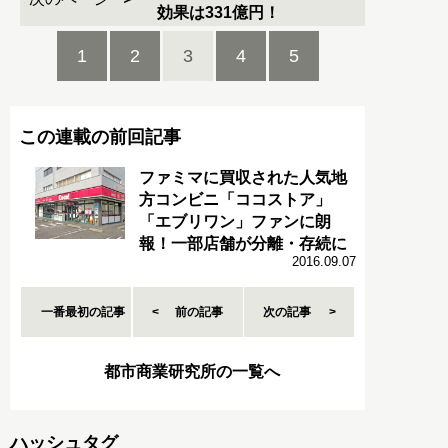
効果は331億円！
1
2
3
4
5
この連載の前回記事
ファミマに買収された人気地
方コンビニ「ココストア」
「エブリワン」ファンに朗
報！一部店舗が分離・存続に
2016.09.07
一番最初の記事
前の記事
次の記事
都市商業研究所の一覧へ
ハッシュタグ