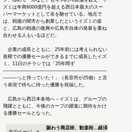
ズミは年商6000億円を超える西日本最大のスー
パーマーケットとして名を馳せている。地元で
は、戦後の闇市から創業したというイズミの姿
と、広島の戦後の復興や広島市自体の発展を重ね
合わせる人もいるほどだ。
企業の成長とともに、25年前には考えられない
規模での優勝セールができるまでに成長したイズ
ミ。11日のチラシでは「25年間ず
――――――――――――――――――――――
―――っと待っていた！」（長音符が25個）と言
う表現で待ちに待った優勝を祝福した。
広島から西日本各地へ－イズミは、グループの
飛躍とともに、今後のカープの躍進に期待をかけ
る優勝セールとなった。
賑わう商店街、歓楽街…経済
次のページ