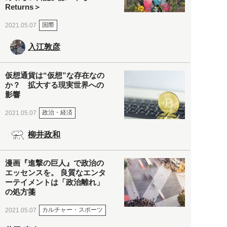
Returns＞
国際
2021.05.07
入江敦彦
仮想通貨は“仮想”な存在なの
か？ 拡大する現実世界への
影響
政治・経済
2021.05.07
柳井政和
漫画『進撃の巨人』で政治の
エッセンスを。 良質なエンタ
ーテイメントは「政治離れ」
の処方箋
カルチャー・スポーツ
2021.05.07