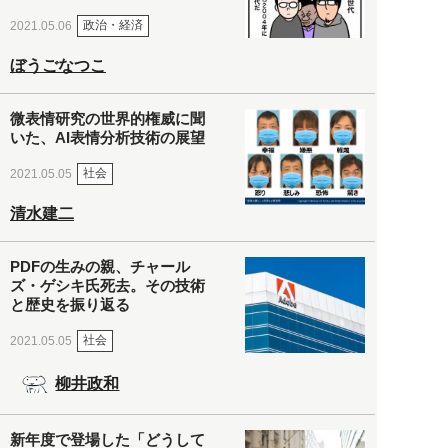
政治・経済
2021.05.06
ぼうごなつこ
微表情研究の世界的権威に聞
いた、AI表情分析技術の展望
社会
2021.05.05
清水建二
PDFの生みの親、チャール
ズ・ゲシキ氏死去。その技術
と歴史を振り返る
社会
2021.05.05
柳井政和
新年度で登場した「どうして