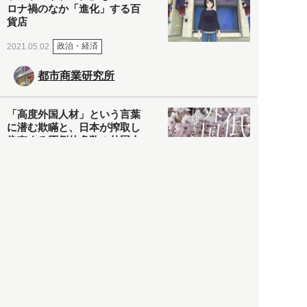
ロナ禍のなか「進化」する百
貨店
政治・経済
2021.05.02
都市商業研究所
「高度外国人材」という言葉
に潜む欺瞞と、日本が搾取し
依存する圧倒的多数の外国人
労働者の実像とは？
社会
2021.05.01
月刊日本
以前の記事をもっと見る