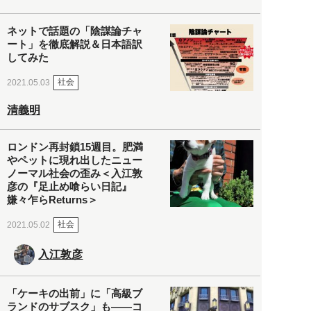
ネットで話題の「陰謀論チャ
ート」を徹底解説＆日本語訳
してみた
社会
2021.05.03
清義明
ロンドン再封鎖15週目。肥満
やペットに現れ出したニュー
ノーマル社会の歪み＜入江敦
彦の『足止め喰らい日記』
嫌々乍らReturns＞
社会
2021.05.02
入江敦彦
「ケーキの出前」に「高級ブ
ランドのサブスク」も――コ