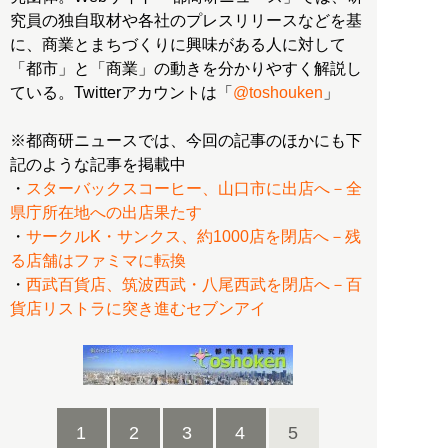
究員の独自取材や各社のプレスリリースなどを基
に、商業とまちづくりに興味がある人に対して
「都市」と「商業」の動きを分かりやすく解説し
ている。Twitterアカウントは「
@toshouken
」
※都商研ニュースでは、今回の記事のほかにも下
記のような記事を掲載中
・
スターバックスコーヒー、山口市に出店へ－全
県庁所在地への出店果たす
・
サークルK・サンクス、約1000店を閉店へ－残
る店舗はファミマに転換
・
西武百貨店、筑波西武・八尾西武を閉店へ－百
貨店リストラに突き進むセブンアイ
1
2
3
4
5