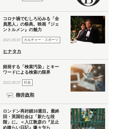
コロナ禍でむしろ沁みる「全
員悪人」の祭典。映画『ジェ
ントルメン』の魅力
カルチャー・スポーツ
2021.05.07
ヒナタカ
頻発する「検索汚染」とキー
ワードによる検索の限界
社会
2021.05.07
柳井政和
ロンドン再封鎖16週目。最終
回・英国社会は「新たな段
階」に。＜入江敦彦の『足止
め喰らい日記』嫌々乍ら