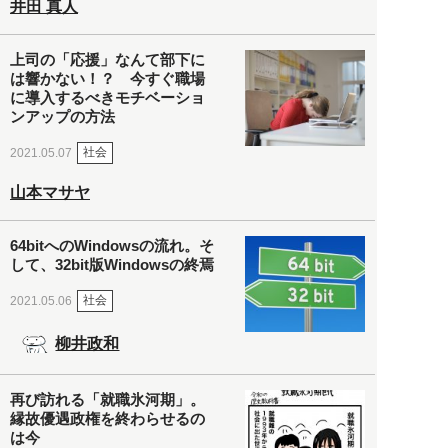
井田 真人
上司の「応援」なんて部下に
は響かない！？ 今すぐ職場
に導入するべきモチベーショ
ンアップの方法
社会
2021.05.07
山本マサヤ
64bitへのWindowsの流れ。そ
して、32bit版Windowsの終焉
社会
2021.05.06
柳井政和
再び訪れる「就職氷河期」。
縁故優遇政権を終わらせるの
は今