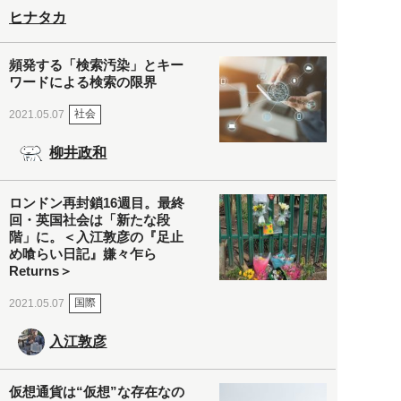
ヒナタカ
頻発する「検索汚染」とキー
ワードによる検索の限界
社会
2021.05.07
柳井政和
ロンドン再封鎖16週目。最終
回・英国社会は「新たな段
階」に。＜入江敦彦の『足止
め喰らい日記』嫌々乍ら
Returns＞
国際
2021.05.07
入江敦彦
仮想通貨は“仮想”な存在なの