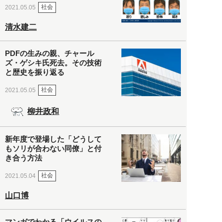
社会
2021.05.05
清水建二
PDFの生みの親、チャール
ズ・ゲシキ氏死去。その技術
と歴史を振り返る
社会
2021.05.05
柳井政和
新年度で登場した「どうして
もソリが合わない同僚」と付
き合う方法
社会
2021.05.04
山口博
マンガでわかる「ウイルスの