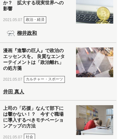
か？ 拡大する現実世界への
影響
政治・経済
2021.05.07
柳井政和
漫画『進撃の巨人』で政治の
エッセンスを。 良質なエンタ
ーテイメントは「政治離れ」
の処方箋
カルチャー・スポーツ
2021.05.07
井田 真人
上司の「応援」なんて部下に
は響かない！？ 今すぐ職場
に導入するべきモチベーショ
ンアップの方法
社会
2021.05.07