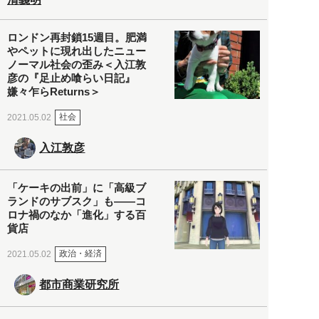
ロンドン再封鎖15週目。肥満
やペットに現れ出したニュー
ノーマル社会の歪み＜入江敦
彦の『足止め喰らい日記』
嫌々乍らReturns＞
社会
2021.05.02
入江敦彦
「ケーキの出前」に「高級ブ
ランドのサブスク」も――コ
ロナ禍のなか「進化」する百
貨店
政治・経済
2021.05.02
都市商業研究所