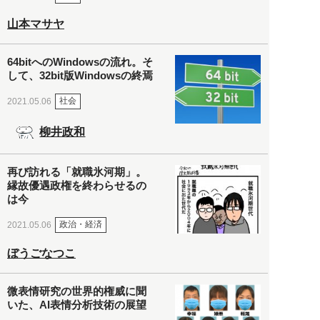
山本マサヤ
64bitへのWindowsの流れ。そ
して、32bit版Windowsの終焉
社会
2021.05.06
柳井政和
再び訪れる「就職氷河期」。
縁故優遇政権を終わらせるの
は今
政治・経済
2021.05.06
ぼうごなつこ
微表情研究の世界的権威に聞
いた、AI表情分析技術の展望