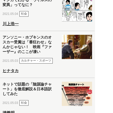
変異」ってなに？
社会
2021.05.04
川上浩一
アンソニー・ホプキンスのオ
スカー受賞は「番狂わせ」な
んかじゃない！ 映画『ファ
ーザー』のここが凄い
カルチャー・スポーツ
2021.05.03
ヒナタカ
ネットで話題の「陰謀論チャ
ート」を徹底解説＆日本語訳
してみた
社会
2021.05.03
清義明