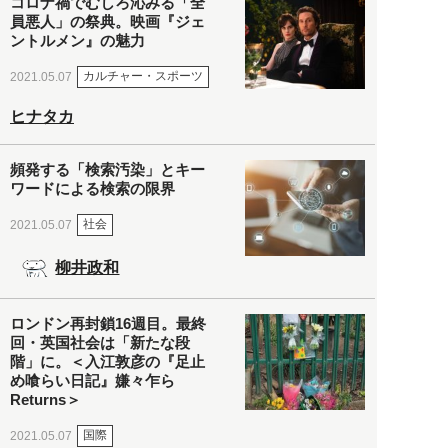
コロナ禍でむしろ沁みる「全
員悪人」の祭典。映画『ジェ
ントルメン』の魅力
カルチャー・スポーツ
2021.05.07
ヒナタカ
頻発する「検索汚染」とキー
ワードによる検索の限界
社会
2021.05.07
柳井政和
ロンドン再封鎖16週目。最終
回・英国社会は「新たな段
階」に。＜入江敦彦の『足止
め喰らい日記』嫌々乍ら
Returns＞
国際
2021.05.07