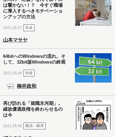
は響かない！？ 今すぐ職場
に導入するべきモチベーショ
ンアップの方法
社会
2021.05.07
山本マサヤ
64bitへのWindowsの流れ。そ
して、32bit版Windowsの終焉
社会
2021.05.06
柳井政和
再び訪れる「就職氷河期」。
縁故優遇政権を終わらせるの
は今
政治・経済
2021.05.06