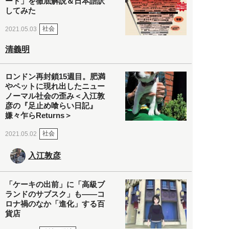
ート」を徹底解説＆日本語訳
してみた
社会
2021.05.03
清義明
ロンドン再封鎖15週目。肥満
やペットに現れ出したニュー
ノーマル社会の歪み＜入江敦
彦の『足止め喰らい日記』
嫌々乍らReturns＞
社会
2021.05.02
入江敦彦
「ケーキの出前」に「高級ブ
ランドのサブスク」も――コ
ロナ禍のなか「進化」する百
貨店