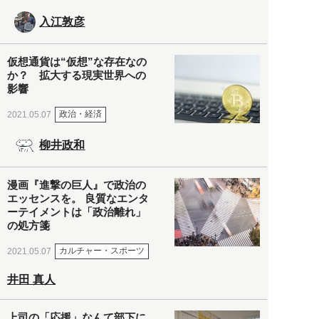
入江敦彦
仮想通貨は“仮想”な存在なの
か？ 拡大する現実世界への
影響
政治・経済
2021.05.07
柳井政和
漫画『進撃の巨人』で政治の
エッセンスを。 良質なエンタ
ーテイメントは「政治離れ」
の処方箋
カルチャー・スポーツ
2021.05.07
井田 真人
上司の「応援」なんて部下に