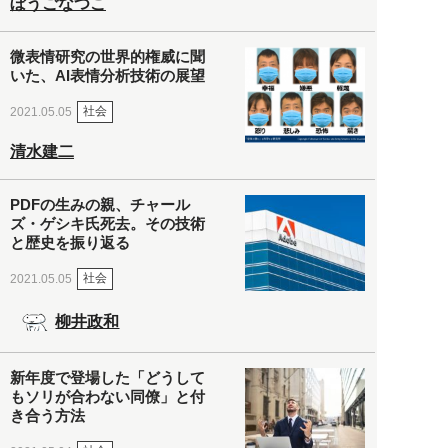
ぼうごなつこ
微表情研究の世界的権威に聞
いた、AI表情分析技術の展望
社会
2021.05.05
清水建二
PDFの生みの親、チャール
ズ・ゲシキ氏死去。その技術
と歴史を振り返る
社会
2021.05.05
柳井政和
新年度で登場した「どうして
もソリが合わない同僚」と付
き合う方法