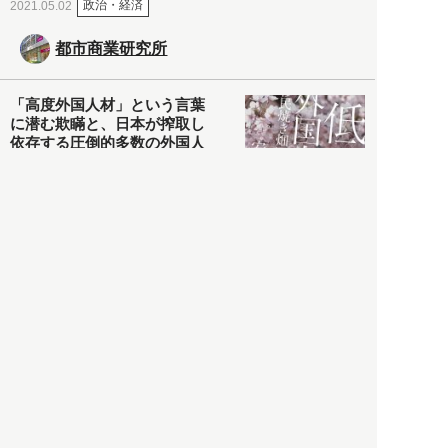
政治・経済
2021.05.02
都市商業研究所
「高度外国人材」という言葉
に潜む欺瞞と、日本が搾取し
依存する圧倒的多数の外国人
労働者の実像とは？
社会
2021.05.01
月刊日本
以前の記事をもっと見る