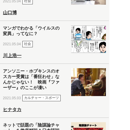
社会
2021.05.04
山口博
マンガでわかる「ウイルスの
変異」ってなに？
社会
2021.05.04
川上浩一
アンソニー・ホプキンスのオ
スカー受賞は「番狂わせ」な
んかじゃない！ 映画『ファ
ーザー』のここが凄い
カルチャー・スポーツ
2021.05.03
ヒナタカ
ネットで話題の「陰謀論チャ