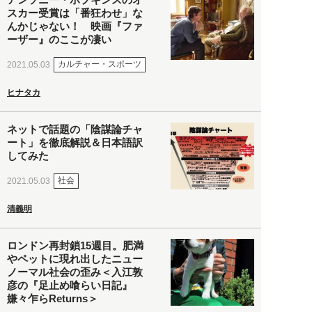
スカー受賞は「番狂わせ」な
んかじゃない！ 映画『ファ
ーザー』のここが凄い
カルチャー・スポーツ
2021.05.03
ヒナタカ
ネットで話題の「陰謀論チャ
ート」を徹底解説＆日本語訳
してみた
社会
2021.05.03
清義明
ロンドン再封鎖15週目。肥満
やペットに現れ出したニュー
ノーマル社会の歪み＜入江敦
彦の『足止め喰らい日記』
嫌々乍らReturns＞