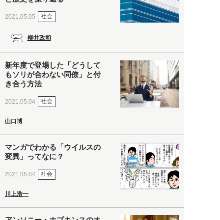
社会
2021.05.05
柳井政和
新年度で登場した「どうして
もソリが合わない同僚」と付
き合う方法
社会
2021.05.04
山口博
マンガでわかる「ウイルスの
変異」ってなに？
社会
2021.05.04
川上浩一
アンソニー・ホプキンスのオ