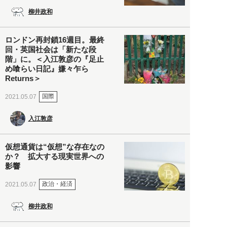
柳井政和
ロンドン再封鎖16週目。最終
回・英国社会は「新たな段
階」に。＜入江敦彦の『足止
め喰らい日記』嫌々乍ら
Returns＞
国際
2021.05.07
入江敦彦
仮想通貨は“仮想”な存在なの
か？ 拡大する現実世界への
影響
政治・経済
2021.05.07
柳井政和