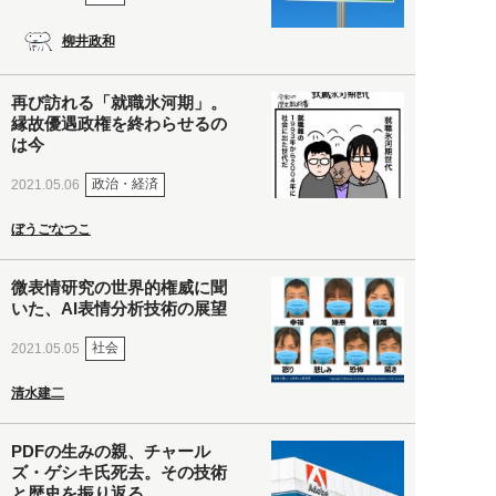
柳井政和
再び訪れる「就職氷河期」。
縁故優遇政権を終わらせるの
は今
政治・経済
2021.05.06
ぼうごなつこ
微表情研究の世界的権威に聞
いた、AI表情分析技術の展望
社会
2021.05.05
清水建二
PDFの生みの親、チャール
ズ・ゲシキ氏死去。その技術
と歴史を振り返る