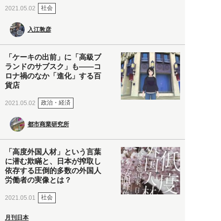
社会
2021.05.02
入江敦彦
「ケーキの出前」に「高級ブ
ランドのサブスク」も――コ
ロナ禍のなか「進化」する百
貨店
政治・経済
2021.05.02
都市商業研究所
「高度外国人材」という言葉
に潜む欺瞞と、日本が搾取し
依存する圧倒的多数の外国人
労働者の実像とは？
社会
2021.05.01
月刊日本