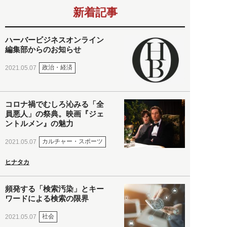
新着記事
ハーバービジネスオンライン
編集部からのお知らせ
政治・経済
2021.05.07
コロナ禍でむしろ沁みる「全
員悪人」の祭典。映画『ジェ
ントルメン』の魅力
カルチャー・スポーツ
2021.05.07
ヒナタカ
頻発する「検索汚染」とキー
ワードによる検索の限界
社会
2021.05.07